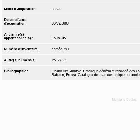
Mode d'acquisition :
achat
Date de l'acte
d'acquisition :
30/09/1698
Ancienne(s)
appartenance(s) :
Louis XIV
Numéro d'inventaire :
camée.790
Autre(s) numéro(s) :
inv.58.335
Bibliographie :
Chabouillet, Anatole. Catalogue général et raisonné des ca
Babelon, Ernest. Catalogue des camées antiques et modernes
Mentions légales