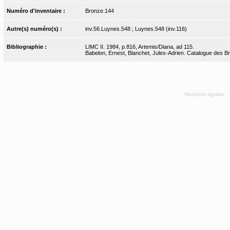
Numéro d'inventaire :
Bronze.144
Autre(s) numéro(s) :
inv.56.Luynes.548 ; Luynes.548 (inv.116)
Bibliographie :
LIMC II. 1984, p.816, Artemis/Diana, ad 115.
Babelon, Ernest, Blanchet, Jules-Adrien. Catalogue des Bron
Mentions légales