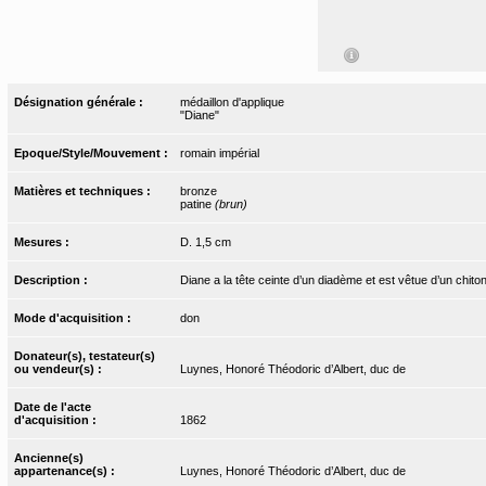
Désignation générale :
médaillon d'applique
"Diane"
Epoque/Style/Mouvement :
romain impérial
Matières et techniques :
bronze
patine
(brun)
Mesures :
D. 1,5 cm
Description :
Diane a la tête ceinte d’un diadème et est vêtue d’un chiton
Mode d'acquisition :
don
Donateur(s), testateur(s)
ou vendeur(s) :
Luynes, Honoré Théodoric d’Albert, duc de
Date de l'acte
d'acquisition :
1862
Ancienne(s)
appartenance(s) :
Luynes, Honoré Théodoric d’Albert, duc de