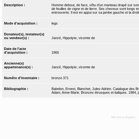
Description :
Homme debout, de face, vêtu d’un manteau drapé sur son é
de feuilles de vigne et de lierre. Ses cheveux sont longs 
entrouverte. Il est en appui sur sa jambe gauche et la droit
Mode d'acquisition :
legs
Donateur(s), testateur(s)
ou vendeur(s) :
Janzé, Hippolyte, vicomte de
Date de l'acte
d'acquisition :
1865
Ancienne(s)
appartenance(s) :
Janzé, Hippolyte, vicomte de
Numéro d'inventaire :
bronze.371
Bibliographie :
Babelon, Ernest, Blanchet, Jules-Adrien. Catalogue des Bro
Adam, Anne-Marie. Bronzes étrusques et italiques. 1984, 
Mentions légales