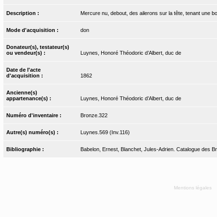
Description :
Mercure nu, debout, des ailerons sur la tête, tenant une b
Mode d'acquisition :
don
Donateur(s), testateur(s)
ou vendeur(s) :
Luynes, Honoré Théodoric d’Albert, duc de
Date de l'acte
d'acquisition :
1862
Ancienne(s)
appartenance(s) :
Luynes, Honoré Théodoric d’Albert, duc de
Numéro d'inventaire :
Bronze.322
Autre(s) numéro(s) :
Luynes.569 (Inv.116)
Bibliographie :
Babelon, Ernest, Blanchet, Jules-Adrien. Catalogue des Bro
Mentions légales