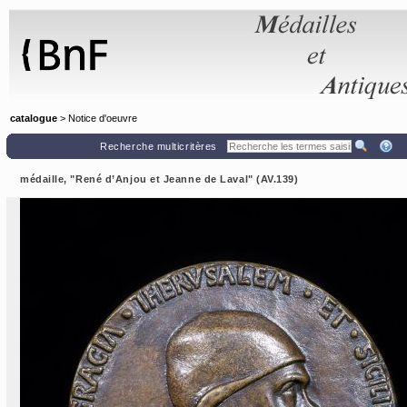
Panneau de gestion des cookies
catalogue
> Notice d'oeuvre
Recherche multicritères
médaille, "René d’Anjou et Jeanne de Laval" (AV.139)