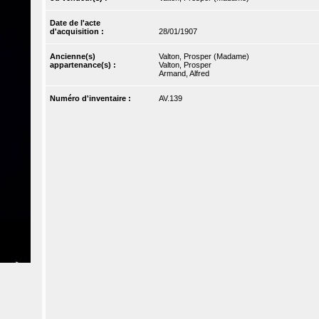
Date de l'acte
d'acquisition :
28/01/1907
Ancienne(s)
Valton, Prosper (Madame)
appartenance(s) :
Valton, Prosper
Armand, Alfred
Numéro d'inventaire :
AV.139