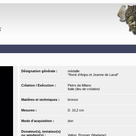
Désignation générale :
médaille
"René d’Anjou et Jeanne de Laval"
Création / Exécution :
Pietro da Milano
Italie
(lieu de création)
Matières et techniques :
bronze
Mesures :
D. 10,2 cm
Mode d'acquisition :
don
Donateur(s), testateur(s)
ou vendeur(s) :
Valton, Prosper (Madame)