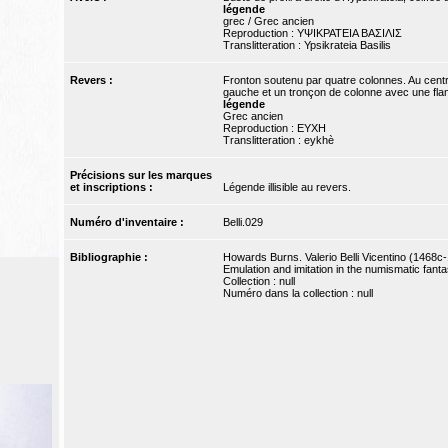
légende
grec / Grec ancien
Reproduction : ΥΨΙΚΡΑΤΕΙΑ ΒΑΣΙΛΙΣ
Translitteration : Ypsikrateia Basilis
Revers :
Fronton soutenu par quatre colonnes. Au centr
gauche et un tronçon de colonne avec une flamm
légende
Grec ancien
Reproduction : EYXH
Translitteration : eykhè
Précisions sur les marques
et inscriptions :
Légende illisible au revers.
Numéro d'inventaire :
Belli.029
Bibliographie :
Howards Burns. Valerio Belli Vicentino (1468c-
Emulation and imitation in the numismatic fantasi
Collection : null
Numéro dans la collection : null