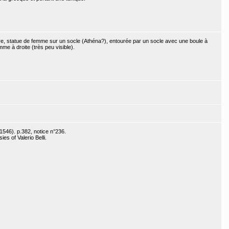
e, statue de femme sur un socle (Athéna?), entourée par un socle avec une boule à
e à droite (très peu visible).
1546). p.382, notice n°236.
es of Valerio Belli.