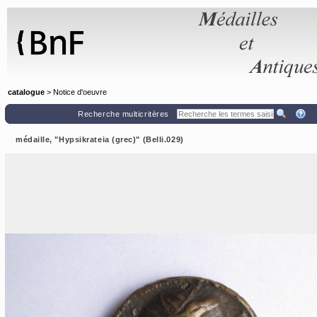
Panneau de gestion des cookies
catalogue
> Notice d'oeuvre
Recherche multicritères
médaille, "Hypsikrateia (grec)" (Belli.029)