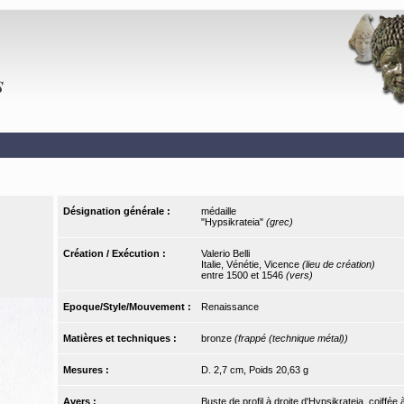
Désignation générale :
médaille
"Hypsikrateia"
(grec)
Création / Exécution :
Valerio Belli
Italie, Vénétie, Vicence
(lieu de création)
entre 1500 et 1546
(vers)
Epoque/Style/Mouvement :
Renaissance
Matières et techniques :
bronze
(frappé (technique métal))
Mesures :
D. 2,7 cm, Poids 20,63 g
Avers :
Buste de profil à droite d'Hypsikrateia, coiffée