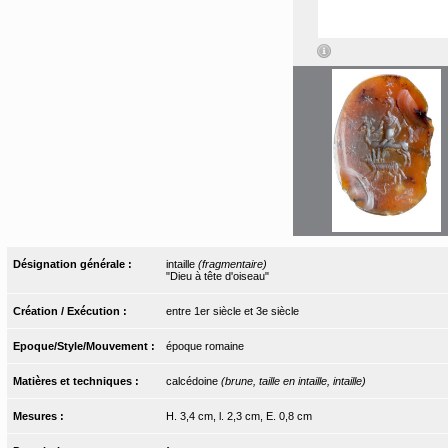
Désignation générale :
intaille
(fragmentaire)
"Dieu à tête d'oiseau"
Création / Exécution :
entre 1er siècle et 3e siècle
Epoque/Style/Mouvement :
époque romaine
Matières et techniques :
calcédoine
(brune, taille en intaille, intaille)
Mesures :
H. 3,4 cm, l. 2,3 cm, E. 0,8 cm