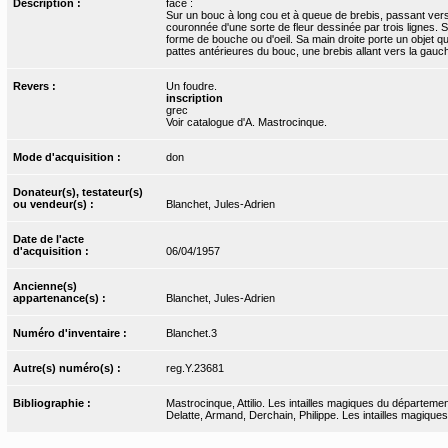
Description :
face :
Sur un bouc à long cou et à queue de brebis, passant vers 
couronnée d'une sorte de fleur dessinée par trois lignes. 
forme de bouche ou d'oeil. Sa main droite porte un objet 
pattes antérieures du bouc, une brebis allant vers la gauc
Revers :
Un foudre.
inscription
grec
Voir catalogue d'A. Mastrocinque.
Mode d'acquisition :
don
Donateur(s), testateur(s)
ou vendeur(s) :
Blanchet, Jules-Adrien
Date de l'acte
d'acquisition :
06/04/1957
Ancienne(s)
appartenance(s) :
Blanchet, Jules-Adrien
Numéro d'inventaire :
Blanchet.3
Autre(s) numéro(s) :
reg.Y.23681
Bibliographie :
Mastrocinque, Attilio. Les intailles magiques du départemen
Delatte, Armand, Derchain, Philippe. Les intailles magiques