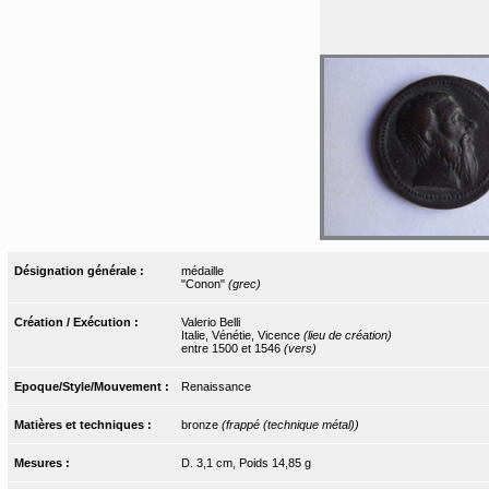
Désignation générale :
médaille
"Conon"
(grec)
Création / Exécution :
Valerio Belli
Italie, Vénétie, Vicence
(lieu de création)
entre 1500 et 1546
(vers)
Epoque/Style/Mouvement :
Renaissance
Matières et techniques :
bronze
(frappé (technique métal))
Mesures :
D. 3,1 cm, Poids 14,85 g