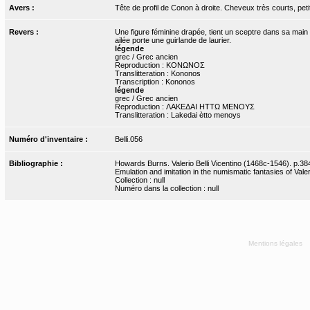
Avers :
Tête de profil de Conon à droite. Cheveux très courts, pe
Revers :
Une figure féminine drapée, tient un sceptre dans sa main
ailée porte une guirlande de laurier.
légende
grec / Grec ancien
Reproduction : ΚΟΝΩΝΟΣ
Translitteration : Kononos
Transcription : Kononos
légende
grec / Grec ancien
Reproduction : ΛΑΚΕΔΑΙ ΗΤΤΩ ΜΕΝΟΥΣ
Translitteration : Lakedai ètto menoys
Numéro d'inventaire :
Belli.056
Bibliographie :
Howards Burns. Valerio Belli Vicentino (1468c-1546). p.384
Emulation and imitation in the numismatic fantasies of Valeri
Collection : null
Numéro dans la collection : null
Mentions légales