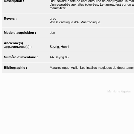
Description :
Dieu solaire à tête de chat entourée de cinq rayons, la mai
d'un scarabée aux ailes éployées. Le taureau est sur un aut
mammifère.
Revers :
grec
Voir le catalogue d'A. Mastrocinque.
Mode d'acquisition :
don
Ancienne(s)
appartenance(s) :
Seyrig, Henri
Numéro d'inventaire :
AA.Seyrig.85
Bibliographie :
Mastrocinque, Attilio. Les intailles magiques du départemen
Mentions légales