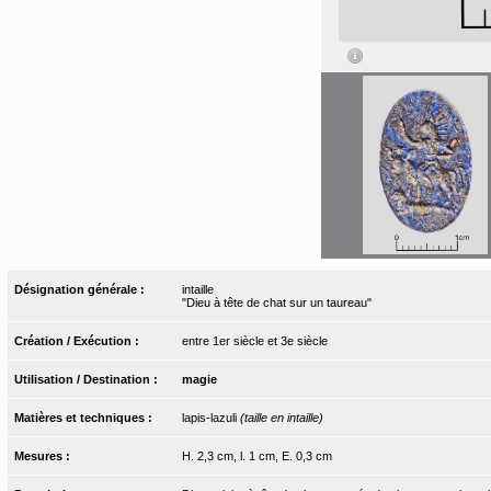
Désignation générale :
intaille
"Dieu à tête de chat sur un taureau"
Création / Exécution :
entre 1er siècle et 3e siècle
Utilisation / Destination :
magie
Matières et techniques :
lapis-lazuli
(taille en intaille)
Mesures :
H. 2,3 cm, l. 1 cm, E. 0,3 cm