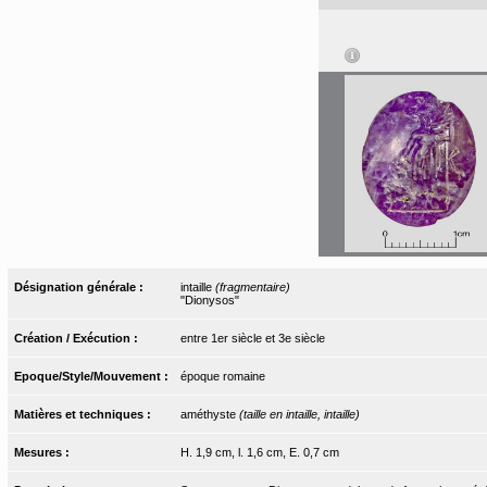
Désignation générale :
intaille
(fragmentaire)
"Dionysos"
Création / Exécution :
entre 1er siècle et 3e siècle
Epoque/Style/Mouvement :
époque romaine
Matières et techniques :
améthyste
(taille en intaille, intaille)
Mesures :
H. 1,9 cm, l. 1,6 cm, E. 0,7 cm