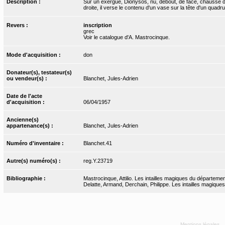
Description :
Sur un exergue, Dionysos, nu, debout, de face, chaussé de 
droite, il verse le contenu d'un vase sur la tête d'un quadru
Revers :
inscription
grec
Voir le catalogue d'A. Mastrocinque.
Mode d'acquisition :
don
Donateur(s), testateur(s)
ou vendeur(s) :
Blanchet, Jules-Adrien
Date de l'acte
d'acquisition :
06/04/1957
Ancienne(s)
appartenance(s) :
Blanchet, Jules-Adrien
Numéro d'inventaire :
Blanchet.41
Autre(s) numéro(s) :
reg.Y.23719
Bibliographie :
Mastrocinque, Attilio. Les intailles magiques du départeme
Delatte, Armand, Derchain, Philippe. Les intailles magiques
Mentions légales