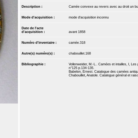
Description :
Camée convexe au revers avec au droit un bus
Mode d'acquisition :
mode d'acquisition inconnu
Date de l'acte
d'acquisition :
avant 1858
Numéro d'inventaire :
camée.318
Autre(s) numéro(s) :
chabouillet.168
Bibliographie :
Vollenweider, M.-L.. Camées et intailles, I, Les
n°125 p.134-135.
Babelon, Ernest. Catalogue des camées antique
Chabouillet, Anatole. Catalogue général et rai