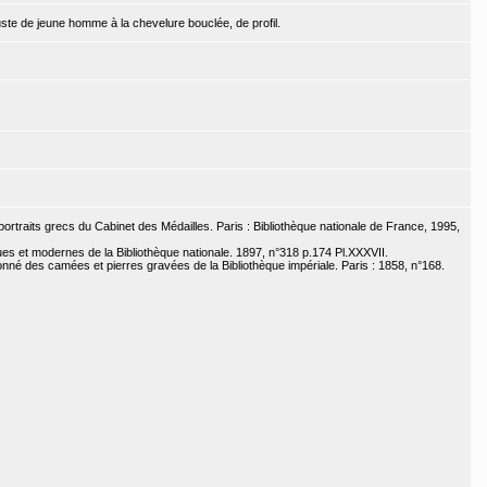
te de jeune homme à la chevelure bouclée, de profil.
 portraits grecs du Cabinet des Médailles. Paris : Bibliothèque nationale de France, 1995,
s et modernes de la Bibliothèque nationale. 1897, n°318 p.174 Pl.XXXVII.
sonné des camées et pierres gravées de la Bibliothèque impériale. Paris : 1858, n°168.