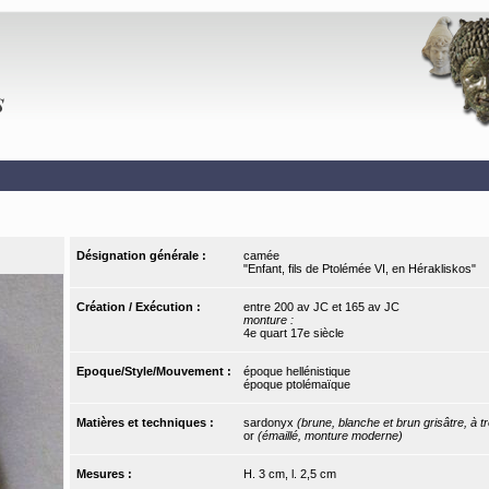
Désignation générale :
camée
"Enfant, fils de Ptolémée VI, en Hérakliskos"
Création / Exécution :
entre 200 av JC et 165 av JC
monture :
4e quart 17e siècle
Epoque/Style/Mouvement :
époque hellénistique
époque ptolémaïque
Matières et techniques :
sardonyx
(brune, blanche et brun grisâtre, à 
or
(émaillé, monture moderne)
Mesures :
H. 3 cm, l. 2,5 cm