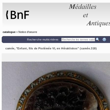
Panneau de gestion des cookies
catalogue
> Notice d'oeuvre
Recherche multicritères
camée, "Enfant, fils de Ptolémée VI, en Hérakliskos" (camée.318)