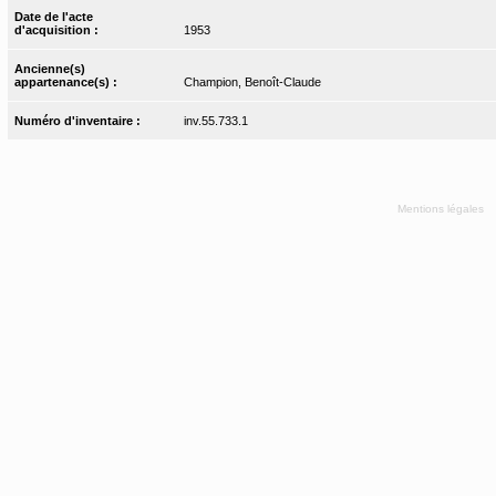
Date de l'acte
d'acquisition :
1953
Ancienne(s)
appartenance(s) :
Champion, Benoît-Claude
Numéro d'inventaire :
inv.55.733.1
Mentions légales