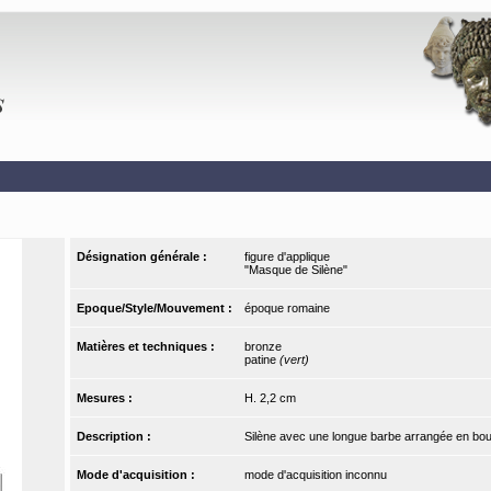
Désignation générale :
figure d'applique
"Masque de Silène"
Epoque/Style/Mouvement :
époque romaine
Matières et techniques :
bronze
patine
(vert)
Mesures :
H. 2,2 cm
Description :
Silène avec une longue barbe arrangée en bouc
Mode d'acquisition :
mode d'acquisition inconnu