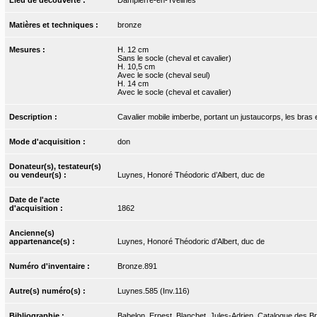
Matières et techniques :
bronze
Mesures :
H. 12 cm
Sans le socle (cheval et cavalier)
H. 10,5 cm
Avec le socle (cheval seul)
H. 14 cm
Avec le socle (cheval et cavalier)
Description :
Cavalier mobile imberbe, portant un justaucorps, les bras 
Mode d'acquisition :
don
Donateur(s), testateur(s)
ou vendeur(s) :
Luynes, Honoré Théodoric d’Albert, duc de
Date de l'acte
d'acquisition :
1862
Ancienne(s)
appartenance(s) :
Luynes, Honoré Théodoric d’Albert, duc de
Numéro d'inventaire :
Bronze.891
Autre(s) numéro(s) :
Luynes.585 (Inv.116)
Bibliographie :
Babelon, Ernest, Blanchet, Jules-Adrien. Catalogue des Bro