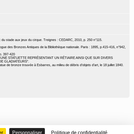
eux du stade aux jeux du cirque. Treignes : CEDARC, 2010, p. 250 n°115.
.
ogue des Bronzes Antiques de la Bibliothèque nationale. Paris : 1895, p.415-416, n°942,
p. 397-420
 SUR UNE STATUETTE REPRÉSENTANT UN RÉTIAIRE AINSI QUE SUR DIVERS
E GLADIATEURS".
atue de bronze trouvée à Esbarres, au milieu de débris d’objets d’art, le 18 juillet 1840.
er
Personnaliser
Politique de confidentialité