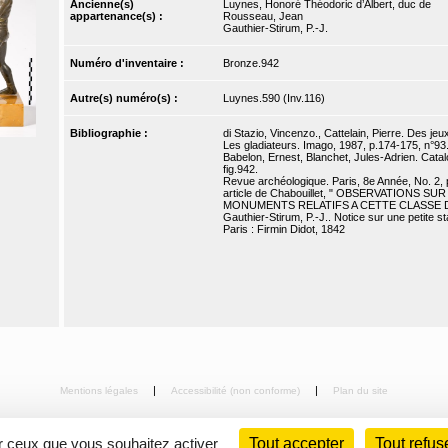
Ancienne(s)
Luynes, Honoré Théodoric d’Albert, duc de
appartenance(s) :
Rousseau, Jean
Gauthier-Stirum, P.-J.
Numéro d'inventaire :
Bronze.942
Autre(s) numéro(s) :
Luynes.590 (Inv.116)
Bibliographie :
di Stazio, Vincenzo., Cattelain, Pierre. Des j
Les gladiateurs. Imago, 1987, p.174-175, n°93
Babelon, Ernest, Blanchet, Jules-Adrien. Catal
fig.942.
Revue archéologique. Paris, 8e Année, No. 2, 
article de Chabouillet, " OBSERVATIONS
MONUMENTS RELATIFS A CETTE CLASSE D
Gauthier-Stirum, P.-J.. Notice sur une petite st
Paris : Firmin Didot, 1842
Mentions légales
Accessibilité (non conforme)
Plan du site
ur ceux que vous souhaitez activer
Tout accepter
Tout refus