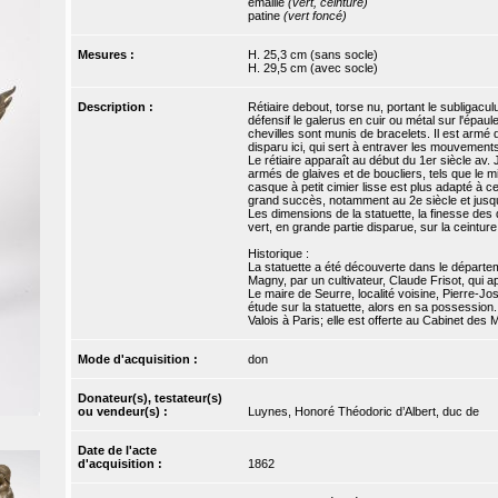
émaillé
(vert, ceinture)
patine
(vert foncé)
Mesures :
H. 25,3 cm (sans socle)
H. 29,5 cm (avec socle)
Description :
Rétiaire debout, torse nu, portant le subligacu
défensif le galerus en cuir ou métal sur l'épau
chevilles sont munis de bracelets. Il est armé 
disparu ici, qui sert à entraver les mouvement
Le rétiaire apparaît au début du 1er siècle av. 
armés de glaives et de boucliers, tels que le mir
casque à petit cimier lisse est plus adapté à ce
grand succès, notamment au 2e siècle et jusqu
Les dimensions de la statuette, la finesse des dé
vert, en grande partie disparue, sur la ceintur
Historique :
La statuette a été découverte dans le départem
Magny, par un cultivateur, Claude Frisot, qui ap
Le maire de Seurre, localité voisine, Pierre-Jo
étude sur la statuette, alors en sa possession.
Valois à Paris; elle est offerte au Cabinet des
Mode d'acquisition :
don
Donateur(s), testateur(s)
ou vendeur(s) :
Luynes, Honoré Théodoric d’Albert, duc de
Date de l'acte
d'acquisition :
1862