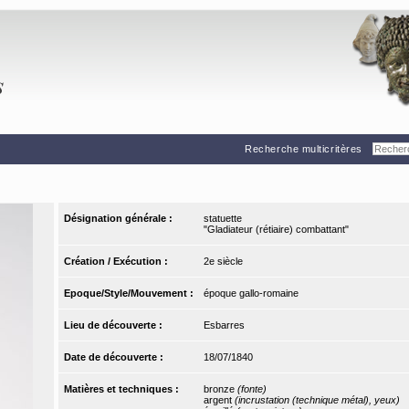
Recherche multicritères
Désignation générale :
statuette
"Gladiateur (rétiaire) combattant"
Création / Exécution :
2e siècle
Epoque/Style/Mouvement :
époque gallo-romaine
Lieu de découverte :
Esbarres
Date de découverte :
18/07/1840
Matières et techniques :
bronze
(fonte)
argent
(incrustation (technique métal), yeux)