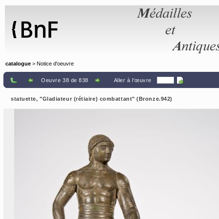
Panneau de gestion des cookies
catalogue
> Notice d'oeuvre
Oeuvre 38 de 838
Aller à l'œuvre
statuette, "Gladiateur (rétiaire) combattant" (Bronze.942)