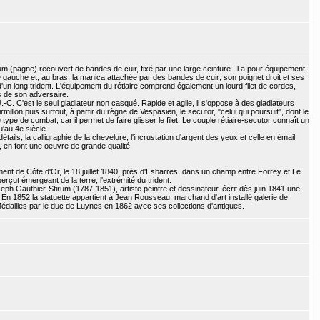
lum (pagne) recouvert de bandes de cuir, fixé par une large ceinture. Il a pour équipement
le gauche et, au bras, la manica attachée par des bandes de cuir; son poignet droit et ses
d'un long trident. L'équipement du rétiaire comprend également un lourd filet de cordes,
s de son adversaire.
J.-C. C'est le seul gladiateur non casqué. Rapide et agile, il s'oppose à des gladiateurs
millon puis surtout, à partir du règne de Vespasien, le secutor, "celui qui poursuit", dont le
 type de combat, car il permet de faire glisser le filet. Le couple rétiaire-secutor connaît un
'au 4e siècle.
tails, la calligraphie de la chevelure, l'incrustation d'argent des yeux et celle en émail
e, en font une oeuvre de grande qualité.
ent de Côte d'Or, le 18 juillet 1840, près d'Esbarres, dans un champ entre Forrey et Le
erçut émergeant de la terre, l'extrémité du trident.
seph Gauthier-Stirum (1787-1851), artiste peintre et dessinateur, écrit dès juin 1841 une
 En 1852 la statuette appartient à Jean Rousseau, marchand d'art installé galerie de
 Médailles par le duc de Luynes en 1862 avec ses collections d'antiques.