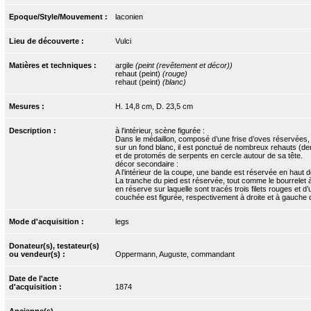
Epoque/Style/Mouvement :
laconien
Lieu de découverte :
Vulci
Matières et techniques :
argile
(peint (revêtement et décor))
rehaut (peint)
(rouge)
rehaut (peint)
(blanc)
Mesures :
H. 14,8 cm, D. 23,5 cm
Description :
à l'intérieur, scène figurée :
Dans le médaillon, composé d’une frise d’oves réservées, a
sur un fond blanc, il est ponctué de nombreux rehauts (de
et de protomés de serpents en cercle autour de sa tête.
décor secondaire :
A l’intérieur de la coupe, une bande est réservée en haut d
La tranche du pied est réservée, tout comme le bourrelet à 
en réserve sur laquelle sont tracés trois filets rouges et
couchée est figurée, respectivement à droite et à gauche 
Mode d'acquisition :
legs
Donateur(s), testateur(s)
ou vendeur(s) :
Oppermann, Auguste, commandant
Date de l'acte
d'acquisition :
1874
Ancienne(s)