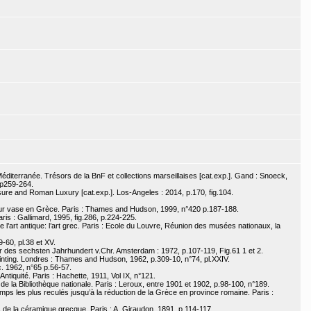
diterranée. Trésors de la BnF et collections marseillaises [cat.exp.]. Gand : Snoeck,
 p259-264.
sure and Roman Luxury [cat.exp.]. Los-Angeles : 2014, p.170, fig.104.
sur vase en Grèce. Paris : Thames and Hudson, 1999, n°420 p.187-188.
Paris : Gallimard, 1995, fig.286, p.224-225.
e l’art antique: l’art grec. Paris : Ecole du Louvre, Réunion des musées nationaux, la
-60, pl.38 et XV.
 des sechsten Jahrhundert v.Chr. Amsterdam : 1972, p.107-119, Fig.61 1 et 2.
ainting. Londres : Thames and Hudson, 1962, p.309-10, n°74, pl.XXIV.
. 1962, n°65 p.56-57.
'Antiquité. Paris : Hachette, 1911, Vol IX, n°121.
e la Bibliothèque nationale. Paris : Leroux, entre 1901 et 1902, p.98-100, n°189.
emps les plus reculés jusqu’à la réduction de la Grèce en province romaine. Paris :
s de la céramique grecque. Paris : A. Giraudon, 1891, p.114-117.