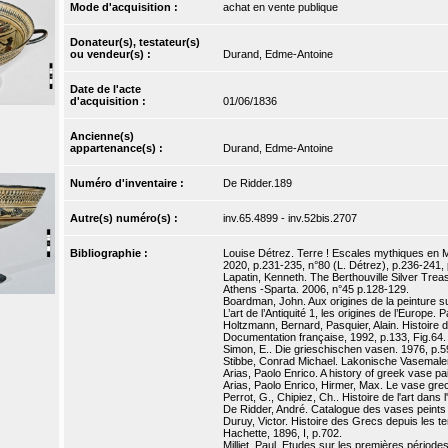
Mode d'acquisition :
achat en vente publique
Donateur(s), testateur(s)
ou vendeur(s) :
Durand, Edme-Antoine
Date de l'acte
d'acquisition :
01/06/1836
Ancienne(s)
appartenance(s) :
Durand, Edme-Antoine
Numéro d'inventaire :
De Ridder.189
Autre(s) numéro(s) :
inv.65.4899 - inv.52bis.2707
Bibliographie :
Louise Détrez. Terre ! Escales mythiques en Mé
2020, p.231-235, n°80 (L. Détrez), p.236-241,
Lapatin, Kenneth. The Berthouville Silver Trea
Athens -Sparta. 2006, n°45 p.128-129.
Boardman, John. Aux origines de la peinture 
L’art de l’Antiquité 1, les origines de l’Europe. 
Holtzmann, Bernard, Pasquier, Alain. Histoire d
Documentation française, 1992, p.133, Fig.64.
Simon, E.. Die grieschischen vasen. 1976, p.59
Stibbe, Conrad Michael. Lakonische Vasemaler
Arias, Paolo Enrico. A history of greek vase p
Arias, Paolo Enrico, Hirmer, Max. Le vase grec
Perrot, G., Chipiez, Ch.. Histoire de l'art dans l
De Ridder, André. Catalogue des vases peints d
Duruy, Victor. Histoire des Grecs depuis les t
Hachette, 1896, I, p.702.
Milliet, Paul. Etudes sur les premières période