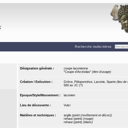
Recherche multicritères
Désignation générale :
coupe laconienne
"Coupe d’Arcésilas"
(titre d'usage)
Création / Exécution :
Grèce, Péloponnèse, Laconie, Sparte
(lieu de
560 av JC (?)
Epoque/Style/Mouvement :
laconien
Lieu de découverte :
Vulci
Matières et techniques :
argile
(peint (revêtement et décor))
rehaut (peint)
(rouge)
rehaut (peint)
(blanc)