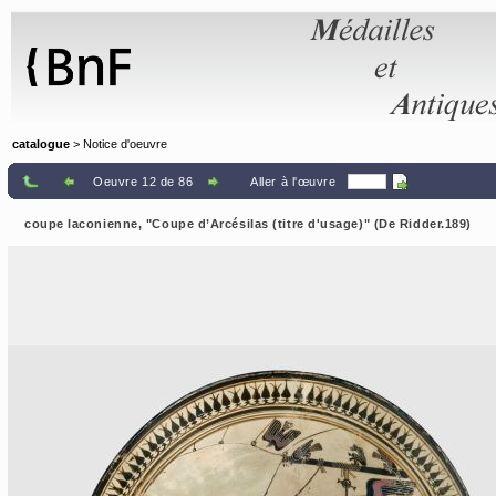
Panneau de gestion des cookies
catalogue
> Notice d'oeuvre
Oeuvre 12 de 86
Aller à l'œuvre
coupe laconienne, "Coupe d’Arcésilas (titre d'usage)" (De Ridder.189)