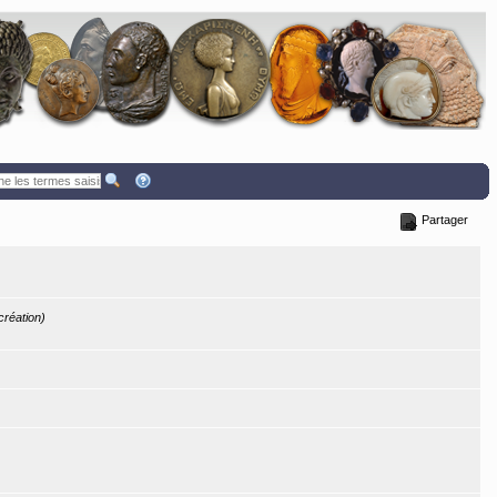
Partager
 création)