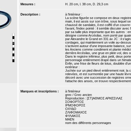
Mesures :
H. 20 cm, l. 38 cm, D. 29,3 cm
Description :
à l'intérieur :
La scène figurée se compose en deux registres
main, il est assis sur son trône, sous lequel s
chaussé de sandales, il est coiffé d’un couvre-
l’avant, l'index pointé : il semble discuter ave
par sa taille plus importante que les autres : en
désigne comme Arcésilas, nom porté par quatre
par Alexandre le Grand en 331 av JC : il s'agira
cordages, qui maintiennent un voile au-dessus
s'activent autour d'une imposante balance, sur l
les Anciens comme condiment et plante médici
derrière Arcésilas, une grue en plein vol, des
Dans le registre inférieur, plus petit, deux port
personnage entièrement drapé dans un himation,
Enfin, une frise de fleurs de lotus, doublée d'un
extérieur :
Juchée sur un pied élevé entièrement noir, la
relevées, et est surmontée par une haute lèvr
décoré avec une succession de registres orne
l’attache des anses, on trouve respectivemen
Marques et inscriptions :
à l'intérieur
grec / Grec ancien
Reproduction : [ΣΤ]ΑΘΜΟΣ ΑΡΚΕΣΙΛΑΣ
ΣΟΦΟΡΤΟΣ
ΙΡΜΟΦΟΡΟΣ
ΟΧΥΔΟ
ΖΛΙΦΟΜΑΧΟΣ
ΦΥΛΑΚΟΣ
ΜΑΕΝ
nom des différents personnages