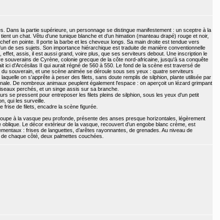
. Dans la partie supérieure, un personnage se distingue manifestement : un sceptre à la
e tient un chat. Vêtu d’une tunique blanche et d’un himation (manteau drapé) rouge et noir,
chef en pointe. Il porte la barbe et les cheveux longs. Sa main droite est tendue vers
c l'un de ses sujets. Son importance hiérarchique est traduite de manière conventionnelle
, effet, assis, il est aussi grand, voire plus, que ses serviteurs debout. Une inscription le
 souverains de Cyrène, colonie grecque de la côte nord-africaine, jusqu'à sa conquête
it ici d'Arcésilas II qui aurait régné de 560 à 550. Le fond de la scène est traversé de
 du souverain, et une scène animée se déroule sous ses yeux : quatre serviteurs
aquelle on s’apprête à peser des filets, sans doute remplis de silphion, plante utilisée par
nale. De nombreux animaux peuplent également l'espace : on aperçoit un lézard grimpant
 oiseaux perchés, et un singe assis sur sa branche.
eurs se pressent pour entreposer les filets pleins de silphion, sous les yeux d'un petit
 qui les surveille.
e frise de filets, encadre la scène figurée.
 coupe à la vasque peu profonde, présente des anses presque horizontales, légèrement
e oblique. Le décor extérieur de la vasque, recouvert d’un engobe blanc crème, est
mentaux : frises de languettes, d’arêtes rayonnantes, de grenades. Au niveau de
t de chaque côté, deux palmettes couchées.