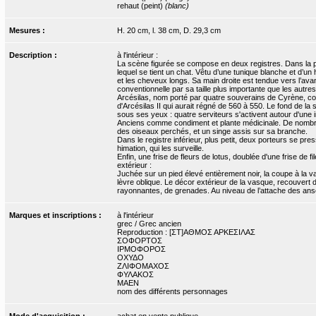
rehaut (peint)
(blanc)
Mesures :
H. 20 cm, l. 38 cm, D. 29,3 cm
Description :
à l'intérieur :
La scène figurée se compose en deux registres. Dans la pa
lequel se tient un chat. Vêtu d’une tunique blanche et d’un 
et les cheveux longs. Sa main droite est tendue vers l’avan
conventionnelle par sa taille plus importante que les autres
Arcésilas, nom porté par quatre souverains de Cyrène, colo
d'Arcésilas II qui aurait régné de 560 à 550. Le fond de 
sous ses yeux : quatre serviteurs s'activent autour d'une i
Anciens comme condiment et plante médicinale. De nombreu
des oiseaux perchés, et un singe assis sur sa branche.
Dans le registre inférieur, plus petit, deux porteurs se pr
himation, qui les surveille.
Enfin, une frise de fleurs de lotus, doublée d'une frise de f
extérieur :
Juchée sur un pied élevé entièrement noir, la coupe à la
lèvre oblique. Le décor extérieur de la vasque, recouvert
rayonnantes, de grenades. Au niveau de l’attache des an
Marques et inscriptions :
à l'intérieur
grec / Grec ancien
Reproduction : [ΣΤ]ΑΘΜΟΣ ΑΡΚΕΣΙΛΑΣ
ΣΟΦΟΡΤΟΣ
ΙΡΜΟΦΟΡΟΣ
ΟΧΥΔΟ
ΖΛΙΦΟΜΑΧΟΣ
ΦΥΛΑΚΟΣ
ΜΑΕΝ
nom des différents personnages