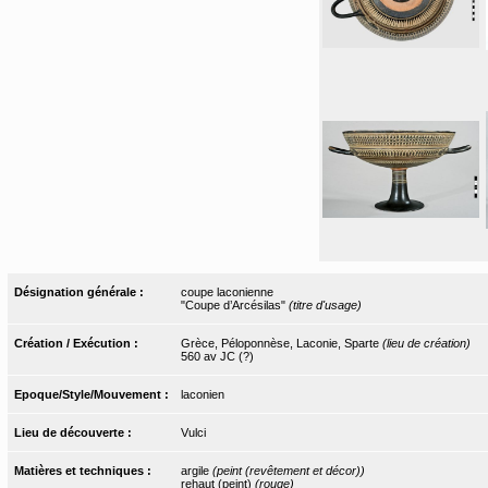
Désignation générale :
coupe laconienne
"Coupe d’Arcésilas"
(titre d'usage)
Création / Exécution :
Grèce, Péloponnèse, Laconie, Sparte
(lieu de création)
560 av JC (?)
Epoque/Style/Mouvement :
laconien
Lieu de découverte :
Vulci
Matières et techniques :
argile
(peint (revêtement et décor))
rehaut (peint)
(rouge)