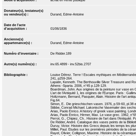
Mode d'acquisition :
achat en vente publique
Donateur(s), testateur(s)
ou vendeur(s) :
Durand, Edme-Antoine
Date de l'acte
d'acquisition :
01/06/1836
Ancienne(s)
appartenance(s) :
Durand, Edme-Antoine
Numéro d'inventaire :
De Ridder.189
Autre(s) numéro(s) :
inv.65.4899 - inv.52bis.2707
Bibliographie :
Louise Détrez. Terre ! Escales mythiques en Méditerranée. 
241, p259-264.
Lapatin, Kenneth. The Berthouville Silver Treasure and Ro
Athens -Sparta. 2006, n°45 p.128-129.
Boardman, John. Aux origines de la peinture sur vase en
L’art de l’Antiquité 1, les origines de l’Europe. Paris : Gall
Holtzmann, Bernard, Pasquier, Alain. Histoire de l’art ant
Fig.64.
Simon, E.. Die grieschischen vasen. 1976, p.59-60, pl.38 e
Stibbe, Conrad Michael. Lakonische Vasemaler des sechste
Arias, Paolo Enrico. A history of greek vase painting. Lo
Arias, Paolo Enrico, Hirmer, Max. Le vase grec. 1962, n°6
Perrot, G., Chipiez, Ch.. Histoire de l'art dans l'Antiquité. 
De Ridder, André. Catalogue des vases peints de la Bibliot
Duruy, Victor. Histoire des Grecs depuis les temps les plus
Milliet, Paul. Etudes sur les premières périodes de la cér
Rayet, Olivier, Collignon, Maxime. Histoire de la céramique.