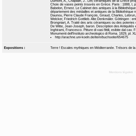
Dumont, A., Chaplain, J.. Les céramiques de la Grèce propr
Choix de vases peints trouvés en Grèce. Paris : 1888, I, 
Babelon, Ernest. Le Cabinet des antiques à la Bibliothèqu
département des médailles et antiques de la Bibliothèque na
Daunou, Pierre Claude François, Giraud, Charles, Lebrun, 
Welcker, Friedrich Gottlieb. Alte Denkmäler. Göttingen : ent
Brongniart, A. Traité des arts céramiques ou des poteries co
De Witte, Jean-Joseph, baron. Description des Antiquités et
Inghirami, Francesco. Pitture di vasi fittili, esibite dal cav. 
Monumenti dell'Instituto archeologico di Roma. 1829, pl. XL
http://arachne.uni-koeln.de/item/buchseite/654675
Expositions :
Terre ! Escales mythiques en Méditerranée. Trésors de la Bn
Mentions légales