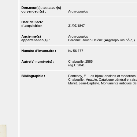
Donateur(s), testateur(s)
ou vendeur(s) :
Argyropoulos
Date de l'acte
d'acquisition :
31/07/1847
Ancienne(s)
Argyropoulos
appartenance(s) :
Baronne Rouen Hélène (Argyropoulos né(e))
Numéro d'inventaire :
inv.56.177
Autre(s) numéro(s) :
Chabouillet.2585
reg.C.2041
Bibliographie :
Fontenay, E.. Les bijoux anciens et modernes. 
Chabouillet, Anatole. Catalogue général et rai
Muret, Jean-Baptiste. Monuments antiques dess