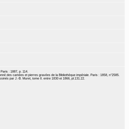
Paris : 1887, p. 114.
sonné des camées et pierres gravées de la Bibliothèque impériale. Paris : 1858, n°2585.
inés par J.-B. Muret, tome II. entre 1830 et 1866, pl.131.22.