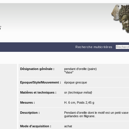
Recherche multicritères
Désignation générale :
pendant d'oreille (paire)
"Vase"
Epoque/Style/Mouvement :
époque grecque
Matières et techniques :
or
(technique métal)
Mesures :
H. 6 cm, Poids 2,45 g
Description :
Pendant d’oreille dont le motif est un petit v
guirlandes en filigrane.
Mode d'acquisition :
achat