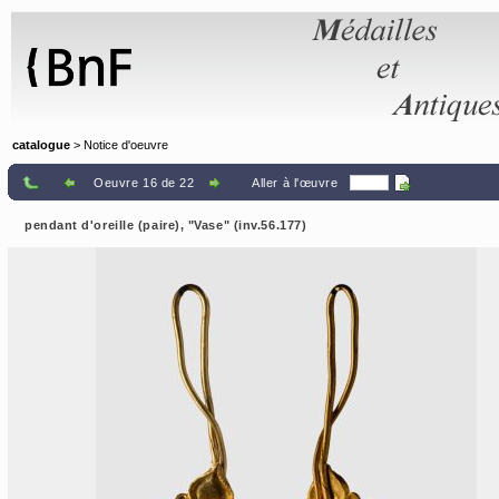
Panneau de gestion des cookies
catalogue
> Notice d'oeuvre
Oeuvre 16 de 22
Aller à l'œuvre
pendant d'oreille (paire), "Vase" (inv.56.177)