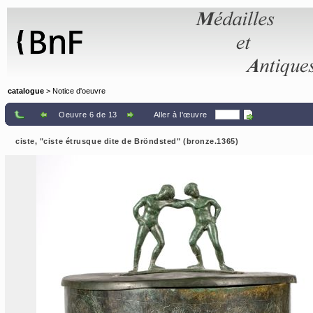
Panneau de gestion des cookies
catalogue
> Notice d'oeuvre
Oeuvre 6 de 13
Aller à l'œuvre
ciste, "ciste étrusque dite de Bröndsted" (bronze.1365)