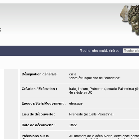
Recherche multicritères
Désignation générale :
ciste
"ciste étrusque dite de Bröndsted"
Création / Exécution :
Italie, Latium, Préneste (actuelle Palestrina)
(l
4e siècle av JC
Epoque/Style/Mouvement :
étrusque
Lieu de découverte :
Préneste (actuelle Palestrina)
Date de découverte :
1822
Précisions sur la
Au moment de la découverte, cette ciste contena