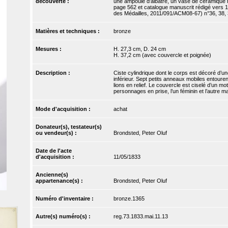
découverte :
une ampoule d'albâtre, un vase de céramique 
page 562 et catalogue manuscrit rédigé vers 
des Médailles, 2011/091/ACM08-67) n°36, 38, 
Matières et techniques :
bronze
Mesures :
H. 27,3 cm, D. 24 cm
H. 37,2 cm (avec couvercle et poignée)
Description :
Ciste cylindrique dont le corps est décoré d’une 
inférieur. Sept petits anneaux mobiles entourent
lions en relief. Le couvercle est ciselé d’un 
personnages en prise, l’un féminin et l’autre mas
Mode d'acquisition :
achat
Donateur(s), testateur(s)
ou vendeur(s) :
Brondsted, Peter Oluf
Date de l'acte
d'acquisition :
11/05/1833
Ancienne(s)
appartenance(s) :
Brondsted, Peter Oluf
Numéro d'inventaire :
bronze.1365
Autre(s) numéro(s) :
reg.73.1833.mai.11.13