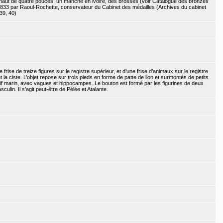
haut de quatre pouces, un manche en ivoire, des brosses (voir Catalogue des bronzes
1833 par Raoul-Rochette, conservateur du Cabinet des médailles (Archives du cabinet
39, 40)
frise de treize figures sur le registre supérieur, et d’une frise d’animaux sur le registre
 la ciste. L’objet repose sur trois pieds en forme de patte de lion et surmontés de petits
motif marin, avec vagues et hippocampes. Le bouton est formé par les figurines de deux
culin. Il s’agit peut-être de Pélée et Atalante.