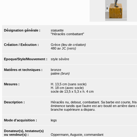
Désignation générale :
statuette
"Héraclès combattant"
Création / Exécution :
Grèce
(lieu de création)
480 av JC
(vers)
Epoque/Style/Mouvement :
style sévère
Matières et techniques :
bronze
patine
(brun)
Mesures :
H. 13,5 cm (sans socle)
H. 18 cm (avec socle)
socle de 13,5 x 5,3 x h. 4 cm
Description :
Héraclès nu, debout, combattant. Sa barbe est courte, fri
éminence tandis que l’autre est arc-bouté en arrière dans 
branche supérieure a disparu.
Mode d'acquisition :
legs
Donateur(s), testateur(s)
ou vendeur(s) :
Oppermann, Auguste, commandant