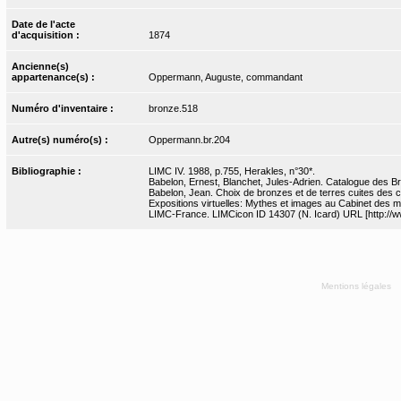
Date de l'acte
d'acquisition :
1874
Ancienne(s)
appartenance(s) :
Oppermann, Auguste, commandant
Numéro d'inventaire :
bronze.518
Autre(s) numéro(s) :
Oppermann.br.204
Bibliographie :
LIMC IV. 1988, p.755, Herakles, n°30*.
Babelon, Ernest, Blanchet, Jules-Adrien. Catalogue des Bro
Babelon, Jean. Choix de bronzes et de terres cuites des 
Expositions virtuelles: Mythes et images au Cabinet des m
LIMC-France. LIMCicon ID 14307 (N. Icard) URL [http://ww
Mentions légales