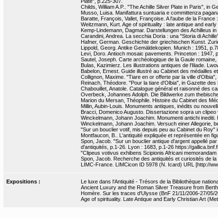
Plate", p.225-307.
Childs, William A.P.. "The Achille Silver Plate in Paris", in 
Musso, Luisa. Manifattura suntuaria e committenza pagana 
Baratte, François, Vallet, Françoise. A l'aube de la France 
Weitzmann, Kurt. Age of spirituality : late antique and ear
Kemp-Lindemann, Dagmar. Darstellungen des Achilleus in 
Carandini, Andrea. La secchia Doria : una "Storia di Achill
Hafner, German. Geschichte der griechischen Kunst. Zurich
Lippold, Georg. Antike Gemäldekopien. Munich : 1951, p.7
Levi, Doro. Antioch mosaic pavements. Princeton : 1947, p
Sautel, Joseph. Carte archéologique de la Gaule romaine,
Bulas, Kazimierz. Les illustrations antiques de l'Iliade. Lw
Babelon, Ernest. Guide illustré au Cabinet des médailles et
Collignon, Maxime. "Tiare en or offerte par la ville d'Olbia
Reinach, Théodore. "Pour la tiare d'Olbia", in Gazette de
Chabouillet, Anatole. Catalogue général et raisonné des ca
Overbeck, Johannes Adolph. Die Bildwerke zum thebischen 
Marion du Mersan, Théophile. Histoire du Cabinet des Médai
Millin, Aubin-Louis. Monuments antiques, inédits ou nouvelle
Bracci, Domenico Augusto. Dissertazione sopra un clipeo vo
Winckelmann, Johann Joachim. Monumenti antichi inediti. 
Winckelmann, Johann Joachim. Versuch einer Allegorie, be
"Sur un bouclier votif, mis depuis peu au Cabinet du Roy" in
Montfaucon, B.. L'antiquité expliquée et représentée en figu
Spon, Jacob. "Sur un bouclier antique d'argent appellé pa
d'antiquités, p.1-26. Lyon : 1683, p.1-26 https://gallica.bn
"Clipeus votivus exhibens Scipionis Africani memorandam 
Spon, Jacob. Recherche des antiquités et curiosités de la 
LIMC-France. LIMCicon ID 5978 (N. Icard) URL [http://www.
Expositions :
Le luxe dans l'Antiquité - Trésors de la Bibliothèque nati
Ancient Luxury and the Roman Silver Treasure from Bertho
Homère. Sur les traces d'Ulysse (BnF 21/11/2006-27/05/
Age of spirituality. Late Antique and Early Christian Art (