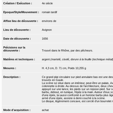
Création / Exécution :
4e siècle
Epoque/Style/Mouvement :
romain tardif
Affixe lieu de découverte :
environs de
Lieu de découverte :
Avignon
Date de découverte :
1656
Précisions sur la
découverte :
Trouvé dans le Rhône, par des pêcheurs.
Matières et techniques :
argent
(martelé, ciselé, dorure à la feuille (technique métal
Mesures :
H. 4,3 cm, D. 71 cm, Poids 10,255 g
Description :
Ce grand plat circulaire sur pied annulaire bas est une de
trouvés en Gaule.
La scène se situe dans un intérieur, peut-être un palais,
colonnette à droite. Au-dessus de l’architecture, deux che
appuyé sur une lance, les pieds sur un repose-pied. Sur s
barbu, debout, en tunique, l’épée à la main. Autour d’eux 
d’une épée, lui aussi confronté à un homme barbu plus âgé,
armé d’une épée, assiste à demi couché à la scène.
Le disque, légèrement concave, est cerclé d’un bourrelet re
Mode d'acquisition :
achat