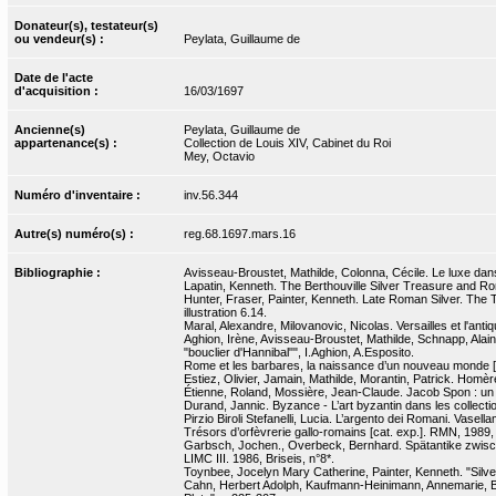
Donateur(s), testateur(s)
ou vendeur(s) :
Peylata, Guillaume de
Date de l'acte
d'acquisition :
16/03/1697
Ancienne(s)
Peylata, Guillaume de
appartenance(s) :
Collection de Louis XIV, Cabinet du Roi
Mey, Octavio
Numéro d'inventaire :
inv.56.344
Autre(s) numéro(s) :
reg.68.1697.mars.16
Bibliographie :
Avisseau-Broustet, Mathilde, Colonna, Cécile. Le luxe dans 
Lapatin, Kenneth. The Berthouville Silver Treasure and Rom
Hunter, Fraser, Painter, Kenneth. Late Roman Silver. The Tr
illustration 6.14.
Maral, Alexandre, Milovanovic, Nicolas. Versailles et l'antiq
Aghion, Irène, Avisseau-Broustet, Mathilde, Schnapp, Alain. 
"bouclier d'Hannibal"", I.Aghion, A.Esposito.
Rome et les barbares, la naissance d’un nouveau monde [
Estiez, Olivier, Jamain, Mathilde, Morantin, Patrick. Homèr
Étienne, Roland, Mossière, Jean-Claude. Jacob Spon : un h
Durand, Jannic. Byzance - L’art byzantin dans les collecti
Pirzio Biroli Stefanelli, Lucia. L’argento dei Romani. Vase
Trésors d’orfèvrerie gallo-romains [cat. exp.]. RMN, 1989,
Garbsch, Jochen., Overbeck, Bernhard. Spätantike zwisc
LIMC III. 1986, Briseis, n°8*.
Toynbee, Jocelyn Mary Catherine, Painter, Kenneth. "Silver 
Cahn, Herbert Adolph, Kaufmann-Heinimann, Annemarie, Ba