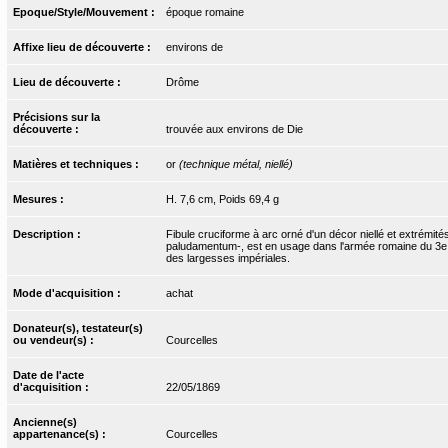
Epoque/Style/Mouvement :
époque romaine
Affixe lieu de découverte :
environs de
Lieu de découverte :
Drôme
Précisions sur la
découverte :
trouvée aux environs de Die
Matières et techniques :
or
(technique métal, niellé)
Mesures :
H. 7,6 cm, Poids 69,4 g
Description :
Fibule cruciforme à arc orné d'un décor niellé et extrémités
paludamentum-, est en usage dans l'armée romaine du 3e siè
des largesses impériales.
Mode d'acquisition :
achat
Donateur(s), testateur(s)
ou vendeur(s) :
Courcelles
Date de l'acte
d'acquisition :
22/05/1869
Ancienne(s)
appartenance(s) :
Courcelles