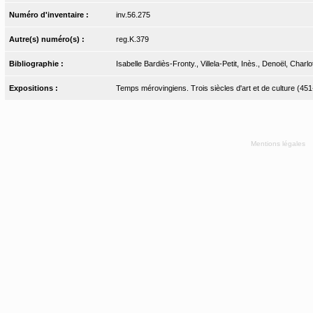
Numéro d'inventaire :
inv.56.275
Autre(s) numéro(s) :
reg.K.379
Bibliographie :
Isabelle Bardiès-Fronty., Villela-Petit, Inès., Denoël, Char
Expositions :
Temps mérovingiens. Trois siècles d'art et de culture (4
Mentions légales