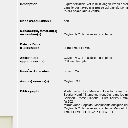
Description :
Figure féminine, vêtue d’un long fourreau coll
dans le dos, avec une tresse qui part du sommet
l’autre posée sur le ventre.
Mode d'acquisition :
don
Donateur(s), testateur(s)
ou vendeur(s) :
Caylus, A.C de Tubières, comte de
Date de l'acte
d'acquisition :
entre 1752 et 1765
Ancienne(s)
Caylus, A.C de Tubières, comte de
appartenance(s) :
Pellerin, Joseph
Numéro d'inventaire :
bronze.752
Autre(s) numéro(s) :
Caylus.I.X.1
Bibliographie :
Vorderasiatisches Museum. Handwerk und Techn
Seyrig, Henri. “Statuettes trouvées dans les mo
Babelon, Ernest, Blanchet, Jules-Adrien. Catal
fig.752.
Muret, Jean-Baptiste. Monuments antiques dess
Caylus, A.C de Tubières, comte de. Recueil d’ A
1752 et 1767, t.I, pp.33-34, pl.X, n°1.