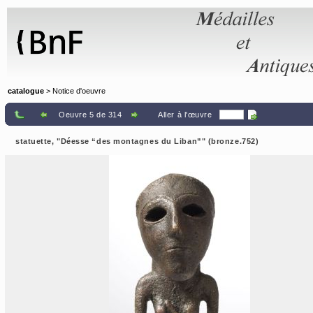
Panneau de gestion des cookies
catalogue
> Notice d'oeuvre
Oeuvre 5 de 314
Aller à l'œuvre
statuette, "Déesse “des montagnes du Liban”" (bronze.752)