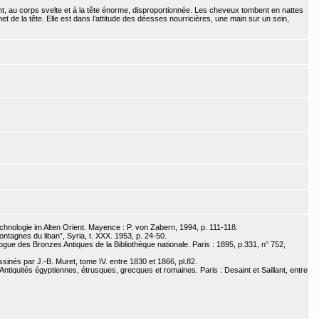
ant, au corps svelte et à la tête énorme, disproportionnée. Les cheveux tombent en nattes
 de la tête. Elle est dans l’attitude des déesses nourricières, une main sur un sein,
ologie im Alten Orient. Mayence : P. von Zabern, 1994, p. 111-118.
ntagnes du liban”, Syria, t. XXX. 1953, p. 24-50.
ogue des Bronzes Antiques de la Bibliothèque nationale. Paris : 1895, p.331, n° 752,
inés par J.-B. Muret, tome IV. entre 1830 et 1866, pl.82.
ntiquités égyptiennes, étrusques, grecques et romaines. Paris : Desaint et Saillant, entre