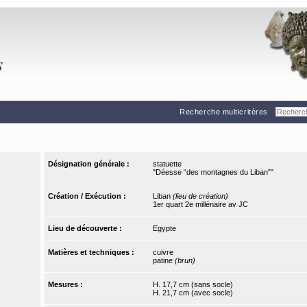
Recherche multicritères
Désignation générale :
statuette
"Déesse “des montagnes du Liban”"
Création / Exécution :
Liban
(lieu de création)
1er quart 2e millénaire av JC
Lieu de découverte :
Egypte
Matières et techniques :
cuivre
patine
(brun)
Mesures :
H. 17,7 cm (sans socle)
H. 21,7 cm (avec socle)