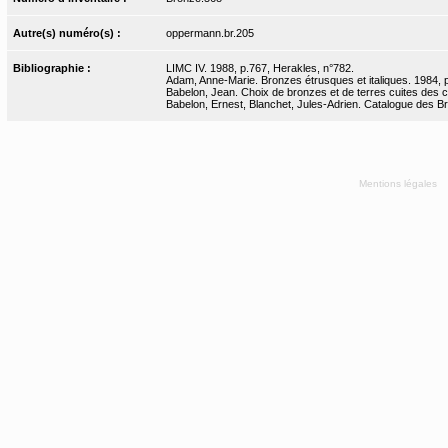
Autre(s) numéro(s) :
oppermann.br.205
Bibliographie :
LIMC IV. 1988, p.767, Herakles, n°782.
Adam, Anne-Marie. Bronzes étrusques et italiques. 1984, 
Babelon, Jean. Choix de bronzes et de terres cuites des 
Babelon, Ernest, Blanchet, Jules-Adrien. Catalogue des Bro
Mentions légales