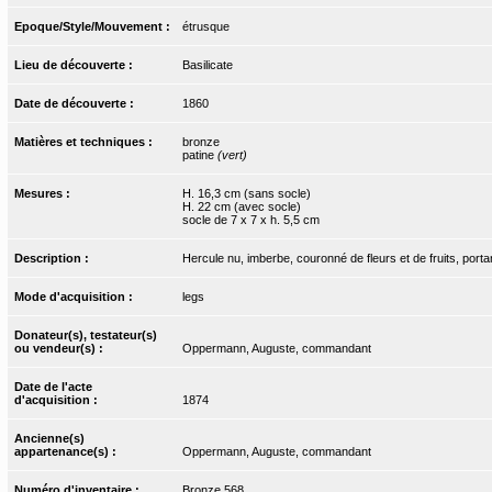
Epoque/Style/Mouvement :
étrusque
Lieu de découverte :
Basilicate
Date de découverte :
1860
Matières et techniques :
bronze
patine
(vert)
Mesures :
H. 16,3 cm (sans socle)
H. 22 cm (avec socle)
socle de 7 x 7 x h. 5,5 cm
Description :
Hercule nu, imberbe, couronné de fleurs et de fruits, port
Mode d'acquisition :
legs
Donateur(s), testateur(s)
ou vendeur(s) :
Oppermann, Auguste, commandant
Date de l'acte
d'acquisition :
1874
Ancienne(s)
appartenance(s) :
Oppermann, Auguste, commandant
Numéro d'inventaire :
Bronze.568