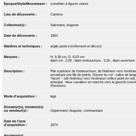
Epoque/Style/Mouvement :
corinthien à figures noires
Lieu de découverte :
Camiros
Collecteur(s) :
Salzmann, Auguste
Date de découverte :
1864
Matières et techniques :
argile
(peint (revêtement et décor))
Mesures :
H. 9,38 cm, D. 8,03 cm
diam col : 2,09 ; diam embouchure : 3,26 ; diam ouverture :
Description :
Plat supérieur de l’embouchure, de l’intérieur vers l’extéri
encadrant une file de points. Racine du col : calice de lan
“faces” : (de l’intérieur vers l’extérieur) orifice peint en
principal : deux cavaliers en marche vers la gauche (vernis
d’incisions.
Mode d'acquisition :
legs
Donateur(s), testateur(s)
ou vendeur(s) :
Oppermann, Auguste, commandant
Date de l'acte
d'acquisition :
1874
Ancienne(s)