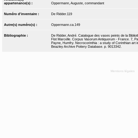
appartenance(s) :
Oppermann, Auguste, commandant
Numéro d'inventaire :
De Ridder.119
Autre(s) numéro(s) :
Oppermann.ca.149
Bibliographie :
De Ridder, André. Catalogue des vases peints de la Bibliot
Flot Marcelle. Corpus Vasorum Antiquorum - France. 7, Pari
Payne, Humfry. Necrocorinthia : a study of Corinthian art 
Beazley Archive Pottery Database. p. 9013342.
Mentions légales