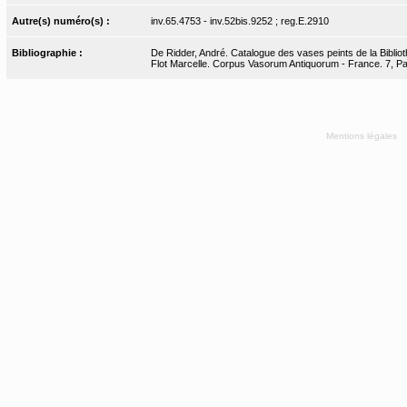
Autre(s) numéro(s) :
inv.65.4753 - inv.52bis.9252 ; reg.E.2910
Bibliographie :
De Ridder, André. Catalogue des vases peints de la Bibliot
Flot Marcelle. Corpus Vasorum Antiquorum - France. 7, Pari
Mentions légales