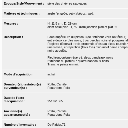
Epoque/Style/Mouvement :
style des chèvres sauvages
Matières et techniques :
argile
(engobe, peint (décor), noir)
Mesures :
H. 11,5 cm, D. 29 cm
diam base pied 11,75 ; diam jonction pied et plat : 6
Description :
Face supérieure du plateau (de l’intérieur vers l’extérieur
entre deux cercles noirs, trois cercles noirs et pourpres a
Registre décoratif : trois protomés d’oiseau d’eau tourné
une tresse, et répétition (trois fois) d’un motif carré comp
noirs accolés.
Pied tronconique réservé, deux bandeaux noirs
Extérieur du plateau : quatre bandeaux noirs.
Tranche peinte en noir.
Mode d'acquisition :
achat
Donateur(s), testateur(s)
Rollin, Camille
ou vendeur(s) :
Feuardent, Felix
Date de l'acte
d'acquisition :
25/02/1865
Ancienne(s)
Rollin, Camille
appartenance(s) :
Feuardent, Felix
Numéro d'inventaire :
De Ridder.71