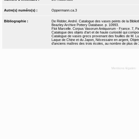
Autre(s) numéro(s) :
Oppermann.ca.3
Bibliographie :
De Ridder, André. Catalogue des vases peints de la Bibliot
Beazley Archive Pottery Database. p. 10993.
Flot Marcelle. Corpus Vasorum Antiquorum - France. 7, Pari
Catalogue des objets d'art et de haute curiosité qui compos
Catalogue de vases grecs provenant des fouilles de M. Lu
Laque de Chine et du Japon, Nécessaire en argent, Objets c
d'anciens maîtres des trois écoles, au nombre de plus de 20
Mentions légales