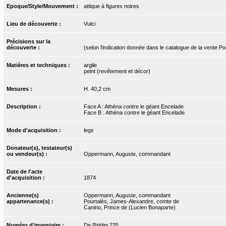
Epoque/Style/Mouvement :
attique à figures noires
Lieu de découverte :
Vulci
Précisions sur la
découverte :
(selon l'indication donnée dans le catalogue de la vente Po
Matières et techniques :
argile
peint (revêtement et décor)
Mesures :
H. 40,2 cm
Description :
Face A : Athéna contre le géant Encelade
Face B : Athéna contre le géant Encelade
Mode d'acquisition :
legs
Donateur(s), testateur(s)
ou vendeur(s) :
Oppermann, Auguste, commandant
Date de l'acte
d'acquisition :
1874
Ancienne(s)
Oppermann, Auguste, commandant
appartenance(s) :
Pourtalès, James-Alexandre, comte de
Canino, Prince de (Lucien Bonaparte)
Numéro d'inventaire :
De Ridder.225