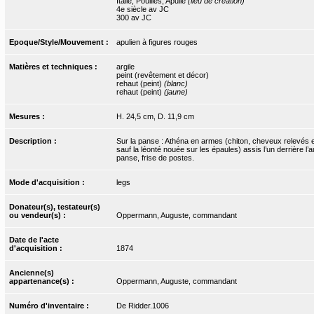
Italie, Pouilles, Apulie
(lieu de création)
4e siècle av JC
300 av JC
Epoque/Style/Mouvement :
apulien à figures rouges
Matières et techniques :
argile
peint (revêtement et décor)
rehaut (peint)
(blanc)
rehaut (peint)
(jaune)
Mesures :
H. 24,5 cm, D. 11,9 cm
Description :
Sur la panse : Athéna en armes (chiton, cheveux relevés e
sauf la léonté nouée sur les épaules) assis l’un derrière 
panse, frise de postes.
Mode d'acquisition :
legs
Donateur(s), testateur(s)
ou vendeur(s) :
Oppermann, Auguste, commandant
Date de l'acte
d'acquisition :
1874
Ancienne(s)
appartenance(s) :
Oppermann, Auguste, commandant
Numéro d'inventaire :
De Ridder.1006