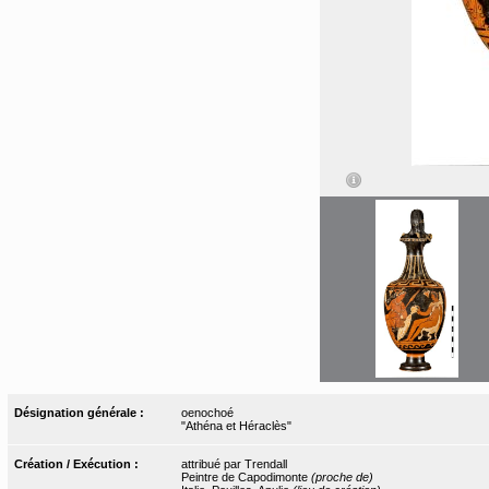
Désignation générale :
oenochoé
"Athéna et Héraclès"
Création / Exécution :
attribué par Trendall
Peintre de Capodimonte
(proche de)