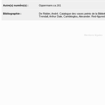
Autre(s) numéro(s) :
Oppermann.ca.161
Bibliographie :
De Ridder, André. Catalogue des vases peints de la Bibliot
Trendall, Arthur Dale, Cambitoglou, Alexander. Red-figured 
Mentions légales