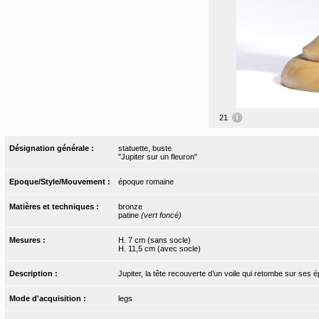
21
Désignation générale :
statuette, buste
"Jupiter sur un fleuron"
Epoque/Style/Mouvement :
époque romaine
Matières et techniques :
bronze
patine
(vert foncé)
Mesures :
H. 7 cm (sans socle)
H. 11,5 cm (avec socle)
Description :
Jupiter, la tête recouverte d’un voile qui retombe sur ses é
Mode d'acquisition :
legs