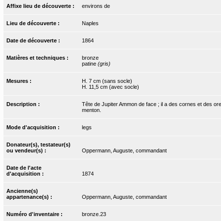
Affixe lieu de découverte :
environs de
Lieu de découverte :
Naples
Date de découverte :
1864
Matières et techniques :
bronze
patine
(gris)
Mesures :
H. 7 cm (sans socle)
H. 11,5 cm (avec socle)
Description :
Tête de Jupiter Ammon de face ; il a des cornes et des orei
menton.
Mode d'acquisition :
legs
Donateur(s), testateur(s)
ou vendeur(s) :
Oppermann, Auguste, commandant
Date de l'acte
d'acquisition :
1874
Ancienne(s)
appartenance(s) :
Oppermann, Auguste, commandant
Numéro d'inventaire :
bronze.23