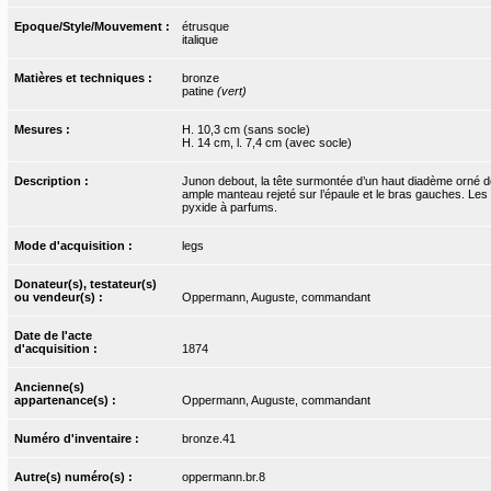
Epoque/Style/Mouvement :
étrusque
italique
Matières et techniques :
bronze
patine
(vert)
Mesures :
H. 10,3 cm (sans socle)
H. 14 cm, l. 7,4 cm (avec socle)
Description :
Junon debout, la tête surmontée d’un haut diadème orné de t
ample manteau rejeté sur l’épaule et le bras gauches. Les
pyxide à parfums.
Mode d'acquisition :
legs
Donateur(s), testateur(s)
ou vendeur(s) :
Oppermann, Auguste, commandant
Date de l'acte
d'acquisition :
1874
Ancienne(s)
appartenance(s) :
Oppermann, Auguste, commandant
Numéro d'inventaire :
bronze.41
Autre(s) numéro(s) :
oppermann.br.8