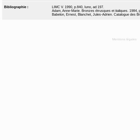
Bibliographie :
LIMC V. 1990, p.840, Iuno, ad 197.
Adam, Anne-Marie. Bronzes étrusques et italiques. 1984, 
Babelon, Ernest, Blanchet, Jules-Adrien. Catalogue des Bron
Mentions légales