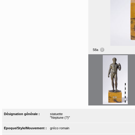
58a
Désignation générale :
statuette
"Neptune (?)"
Epoque/Style/Mouvement :
gréco romain