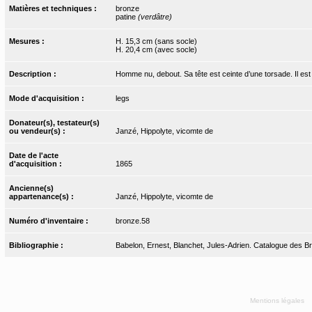
Matières et techniques :
bronze
patine
(verdâtre)
Mesures :
H. 15,3 cm (sans socle)
H. 20,4 cm (avec socle)
Description :
Homme nu, debout. Sa tête est ceinte d’une torsade. Il est
Mode d'acquisition :
legs
Donateur(s), testateur(s)
ou vendeur(s) :
Janzé, Hippolyte, vicomte de
Date de l'acte
d'acquisition :
1865
Ancienne(s)
appartenance(s) :
Janzé, Hippolyte, vicomte de
Numéro d'inventaire :
bronze.58
Bibliographie :
Babelon, Ernest, Blanchet, Jules-Adrien. Catalogue des Bron
Mentions légales