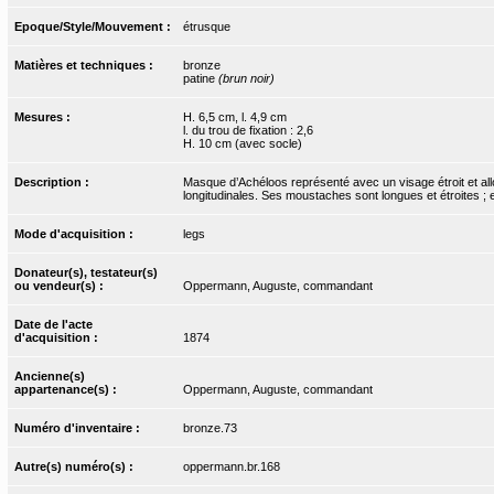
Epoque/Style/Mouvement :
étrusque
Matières et techniques :
bronze
patine
(brun noir)
Mesures :
H. 6,5 cm, l. 4,9 cm
l. du trou de fixation : 2,6
H. 10 cm (avec socle)
Description :
Masque d’Achéloos représenté avec un visage étroit et all
longitudinales. Ses moustaches sont longues et étroites ; e
Mode d'acquisition :
legs
Donateur(s), testateur(s)
ou vendeur(s) :
Oppermann, Auguste, commandant
Date de l'acte
d'acquisition :
1874
Ancienne(s)
appartenance(s) :
Oppermann, Auguste, commandant
Numéro d'inventaire :
bronze.73
Autre(s) numéro(s) :
oppermann.br.168