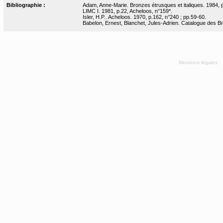
Bibliographie :
Adam, Anne-Marie. Bronzes étrusques et italiques. 1984, p
LIMC I. 1981, p.22, Acheloos, n°159*.
Isler, H.P.. Acheloos. 1970, p.162, n°240 ; pp.59-60.
Babelon, Ernest, Blanchet, Jules-Adrien. Catalogue des Bron
Mentions légales