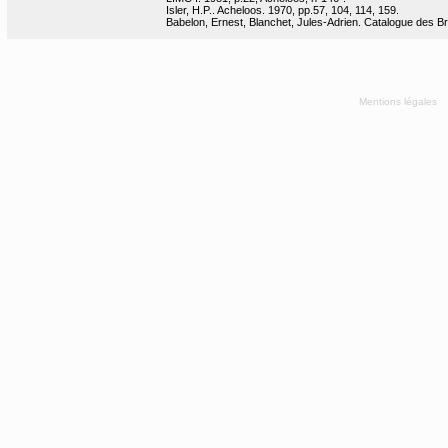
Isler, H.P.. Acheloos. 1970, pp.57, 104, 114, 159.
Babelon, Ernest, Blanchet, Jules-Adrien. Catalogue des Bron
Mentions légales