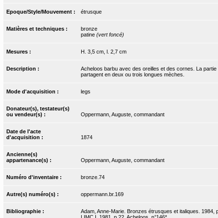
Epoque/Style/Mouvement :
étrusque
Matières et techniques :
bronze
patine
(vert foncé)
Mesures :
H. 3,5 cm, l. 2,7 cm
Description :
Acheloos barbu avec des oreilles et des cornes. La partie
partagent en deux ou trois longues mèches.
Mode d'acquisition :
legs
Donateur(s), testateur(s)
ou vendeur(s) :
Oppermann, Auguste, commandant
Date de l'acte
d'acquisition :
1874
Ancienne(s)
appartenance(s) :
Oppermann, Auguste, commandant
Numéro d'inventaire :
bronze.74
Autre(s) numéro(s) :
oppermann.br.169
Bibliographie :
Adam, Anne-Marie. Bronzes étrusques et italiques. 1984, p
LIMC I. 1981, p.22, Acheloos, n°146*.