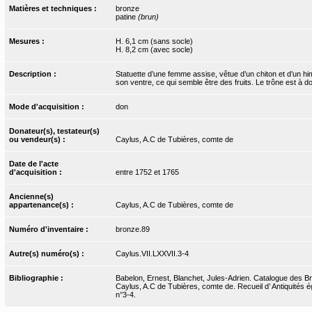
Matières et techniques :
bronze
patine
(brun)
Mesures :
H. 6,1 cm (sans socle)
H. 8,2 cm (avec socle)
Description :
Statuette d’une femme assise, vêtue d’un chiton et d’un him
son ventre, ce qui semble être des fruits. Le trône est à d
Mode d'acquisition :
don
Donateur(s), testateur(s)
ou vendeur(s) :
Caylus, A.C de Tubières, comte de
Date de l'acte
d'acquisition :
entre 1752 et 1765
Ancienne(s)
appartenance(s) :
Caylus, A.C de Tubières, comte de
Numéro d'inventaire :
bronze.89
Autre(s) numéro(s) :
Caylus.VII.LXXVII.3-4
Bibliographie :
Babelon, Ernest, Blanchet, Jules-Adrien. Catalogue des Bron
Caylus, A.C de Tubières, comte de. Recueil d’ Antiquités ég
n°3-4.