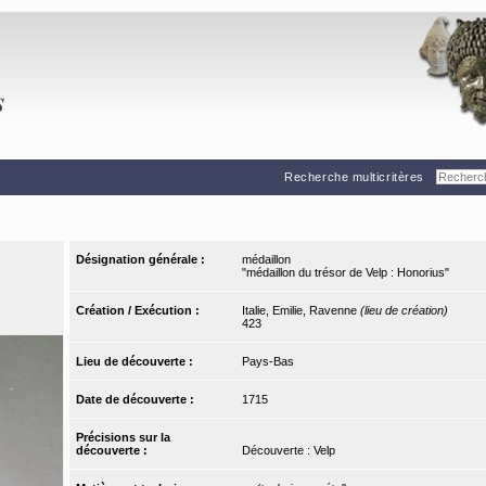
Recherche multicritères
Désignation générale :
médaillon
"médaillon du trésor de Velp : Honorius"
Création / Exécution :
Italie, Emilie, Ravenne
(lieu de création)
423
Lieu de découverte :
Pays-Bas
Date de découverte :
1715
Précisions sur la
découverte :
Découverte : Velp