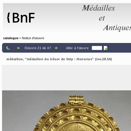
Panneau de gestion des cookies
catalogue
> Notice d'oeuvre
Oeuvre 21 de 47
Aller à l'œuvre
médaillon, "médaillon du trésor de Velp : Honorius" (inv.28.56)