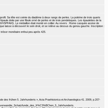
profil. Sa tête est ceinte du diadème à deux rangs de perles. La poitrine de trois quarts
épaule doite par une fibule orné de perles et de trois pendeloques. Les épaulettes de la
I/VSPFAVG. Le médaillon était monté en collier. Au revers : Rome casquée assise de
que laisse à découvert le sein droit, et se relève au dessus du genou gauche. Inscription :
un trésor monétaire enfoui peu après 425.
de des frühen 5. Jahrhunderts », Acta Praehistorica et Archaeologica 41. 2009, p.207-
d_verwandte_Schatzfunde_des_fr%C3%BChen_5_Jahrhunderts.