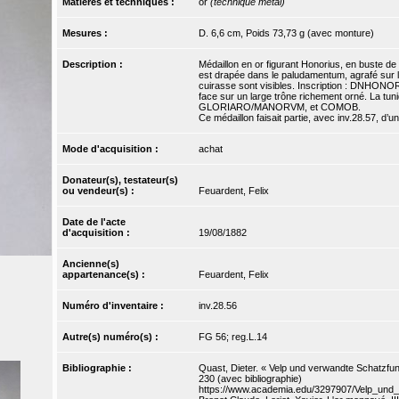
Matières et techniques :
or
(technique métal)
Mesures :
D. 6,6 cm, Poids 73,73 g (avec monture)
Description :
Médaillon en or figurant Honorius, en buste de 
est drapée dans le paludamentum, agrafé sur l’
cuirasse sont visibles. Inscription : DNHONOR
face sur un large trône richement orné. La tuni
GLORIARO/MANORVM, et COMOB.
Ce médaillon faisait partie, avec inv.28.57, d’
Mode d'acquisition :
achat
Donateur(s), testateur(s)
ou vendeur(s) :
Feuardent, Felix
Date de l'acte
d'acquisition :
19/08/1882
Ancienne(s)
appartenance(s) :
Feuardent, Felix
Numéro d'inventaire :
inv.28.56
Autre(s) numéro(s) :
FG 56; reg.L.14
Bibliographie :
Quast, Dieter. « Velp und verwandte Schatzfun
230 (avec bibliographie)
https://www.academia.edu/3297907/Velp_un