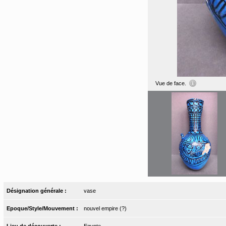
Vue de face.
Désignation générale :
vase
Epoque/Style/Mouvement :
nouvel empire (?)
Lieu de découverte :
Egypte