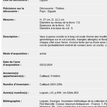
Précisions sur la
Découverte : Thèbes
découverte :
Pays : Egypte
Mesures :
H. 27 cm, D. 12,1 cm
Diamètre au niveau de la lèvre :7,6
Epaisseur de la lèvre : 0,9
Diamètre à la base du col : 5
Description :
Vase à panse ovoïde et à long col ovale (forme des koullé
géométrique sur le col (cercles, triangles allongés) et flor
chaque côté sous l’anse. Grosse fente qui va d’une anse à 
cercle (probablement endroit de contact avec un socle). L
Mode d'acquisition :
achat
Date de l'acte
d'acquisition :
03/11/1824
Ancienne(s)
appartenance(s) :
Cailliaud, Frédéric
Numéro d'inventaire :
Cailliaud.1824.105b
Autre(s) numéro(s) :
Legrain, t.III, p.849 ; inv.52bis.853
Bibliographie :
Legrain, Georges. Inventaire méthodique de la collection d’
Flot Marcelle. Corpus Vasorum Antiquorum - France. 7, Pari
Mainterot, Ph.. Une contribution à la naissance de l'égyptol