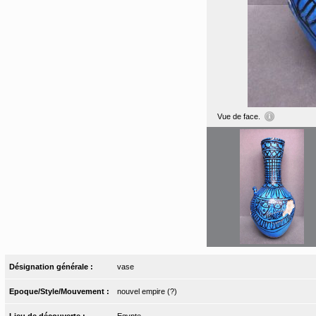
Vue de face.
Désignation générale :
vase
Epoque/Style/Mouvement :
nouvel empire (?)
Lieu de découverte :
Egypte