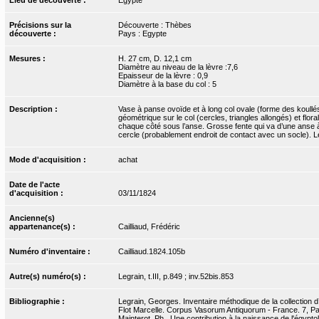
Précisions sur la
Découverte : Thèbes
découverte :
Pays : Egypte
Mesures :
H. 27 cm, D. 12,1 cm
Diamètre au niveau de la lèvre :7,6
Epaisseur de la lèvre : 0,9
Diamètre à la base du col : 5
Description :
Vase à panse ovoïde et à long col ovale (forme des koullé
géométrique sur le col (cercles, triangles allongés) et flor
chaque côté sous l’anse. Grosse fente qui va d’une anse à 
cercle (probablement endroit de contact avec un socle). L
Mode d'acquisition :
achat
Date de l'acte
d'acquisition :
03/11/1824
Ancienne(s)
appartenance(s) :
Cailliaud, Frédéric
Numéro d'inventaire :
Cailliaud.1824.105b
Autre(s) numéro(s) :
Legrain, t.III, p.849 ; inv.52bis.853
Bibliographie :
Legrain, Georges. Inventaire méthodique de la collection d’
Flot Marcelle. Corpus Vasorum Antiquorum - France. 7, Pari
Mainterot, Ph.. Une contribution à la naissance de l'égyptol