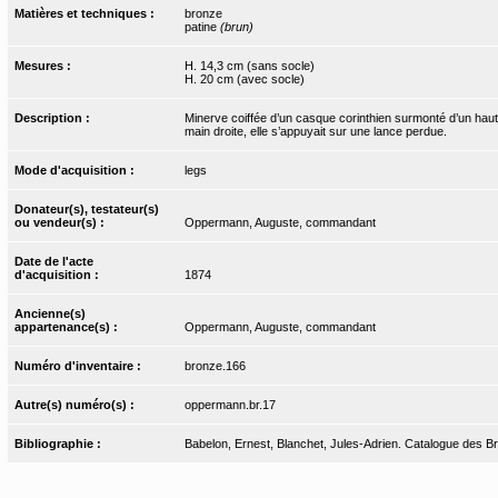
Matières et techniques :
bronze
patine
(brun)
Mesures :
H. 14,3 cm (sans socle)
H. 20 cm (avec socle)
Description :
Minerve coiffée d’un casque corinthien surmonté d’un haut c
main droite, elle s’appuyait sur une lance perdue.
Mode d'acquisition :
legs
Donateur(s), testateur(s)
ou vendeur(s) :
Oppermann, Auguste, commandant
Date de l'acte
d'acquisition :
1874
Ancienne(s)
appartenance(s) :
Oppermann, Auguste, commandant
Numéro d'inventaire :
bronze.166
Autre(s) numéro(s) :
oppermann.br.17
Bibliographie :
Babelon, Ernest, Blanchet, Jules-Adrien. Catalogue des Bron