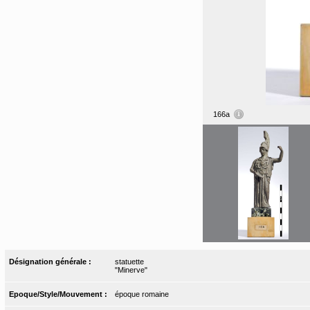
166a
Désignation générale :
statuette
"Minerve"
Epoque/Style/Mouvement :
époque romaine