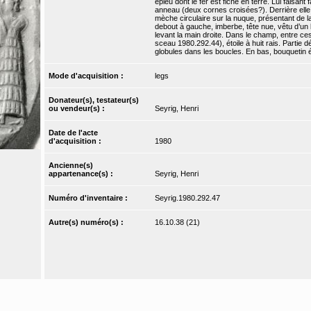
épieu dont le fer est fiché en terre. Lui faisan
anneau (deux cornes croisées?). Derrière ell
mèche circulaire sur la nuque, présentant de 
debout à gauche, imberbe, tête nue, vêtu d’un 
levant la main droite. Dans le champ, entre ce
sceau 1980.292.44), étoile à huit rais. Partie dé
globules dans les boucles. En bas, bouquetin é
Mode d'acquisition :
legs
Donateur(s), testateur(s)
ou vendeur(s) :
Seyrig, Henri
Date de l'acte
d'acquisition :
1980
Ancienne(s)
appartenance(s) :
Seyrig, Henri
Numéro d'inventaire :
Seyrig.1980.292.47
Autre(s) numéro(s) :
16.10.38 (21)