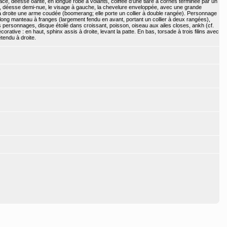
t face, déesse oante, en longue robe à volants, coiffée d’une tiare à cornes terminée par un
e, déesse demi-nue, le visage à gauche, la chevelure enveloppée, avec une grande
la droite une arme coudée (boomerang; elle porte un collier à double rangée). Personnage
long manteau à franges (largement fendu en avant, portant un collier à deux rangées),
s personnages, disque étoilé dans croissant, poisson, oiseau aux ailes closes, ankh (cf.
corative : en haut, sphinx assis à droite, levant la patte. En bas, torsade à trois filins avec
tendu à droite.