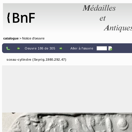
Panneau de gestion des cookies
catalogue
> Notice d'oeuvre
Oeuvre 186 de 305
Aller à l'œuvre
sceau-cylindre (Seyrig.1980.292.47)