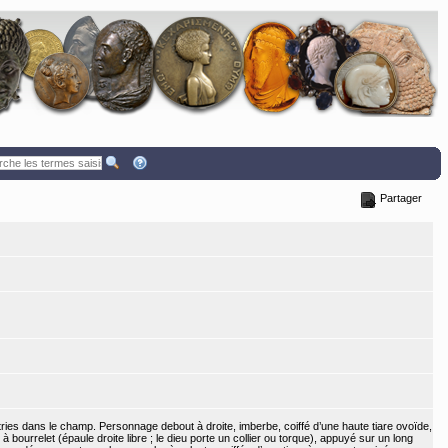
Partager
tries dans le champ. Personnage debout à droite, imberbe, coiffé d’une haute tiare ovoïde,
bourrelet (épaule droite libre ; le dieu porte un collier ou torque), appuyé sur un long