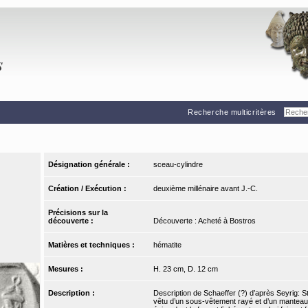
Recherche multicritères
Désignation générale :
sceau-cylindre
Création / Exécution :
deuxième millénaire avant J.-C.
Précisions sur la
découverte :
Découverte : Acheté à Bostros
Matières et techniques :
hématite
Mesures :
H. 23 cm, D. 12 cm
Description :
Description de Schaeffer (?) d’après Seyrig: S
vêtu d’un sous-vêtement rayé et d’un manteau à 