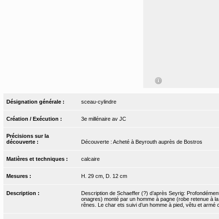
Désignation générale :
sceau-cylindre
Création / Exécution :
3e millénaire av JC
Précisions sur la
découverte :
Découverte : Acheté à Beyrouth auprès de Bostros
Matières et techniques :
calcaire
Mesures :
H. 29 cm, D. 12 cm
Description :
Description de Schaeffer (?) d’après Seyrig: Profondément 
onagres) monté par un homme à pagne (robe retenue à la tail
rênes. Le char ets suivi d’un homme à pied, vêtu et armé 