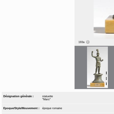
193a
Désignation générale :
statuette
"Mars"
Epoque/Style/Mouvement :
époque romaine