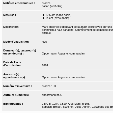
Matières et techniques :
bronze
patine
(vert clair)
Mesures :
H. 12,5 cm (sans socle)
H. 14 cm (avec socle)
Description :
Mars imberbe s’appuyant de sa main droite levée sur une l
corinthien à haut panache. Son vêtement se compose d’une
antique.
Mode d'acquisition :
legs
Donateur(s), testateur(s)
ou vendeur(s) :
Oppermann, Auguste, commandant
Date de l'acte
d'acquisition :
1874
Ancienne(s)
appartenance(s) :
Oppermann, Auguste, commandant
Numéro d'inventaire :
bronze.193
Autre(s) numéro(s) :
oppermann.br.37
Bibliographie :
LIMC II. 1984, p.520, Ares/Mars, n°103.
Babelon, Ernest, Blanchet, Jules-Adrien. Catalogue des Bron