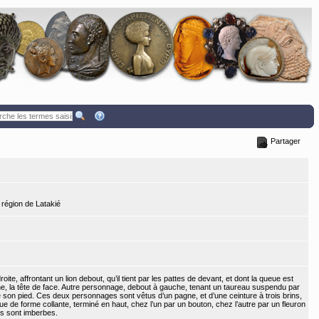
Partager
 région de Latakié
te, affrontant un lion debout, qu’il tient par les pattes de devant, et dont la queue est
, la tête de face. Autre personnage, debout à gauche, tenant un taureau suspendu par
ose son pied. Ces deux personnages sont vêtus d’un pagne, et d’une ceinture à trois brins,
asque de forme collante, terminé en haut, chez l’un par un bouton, chez l’autre par un fleuron
ls sont imberbes.