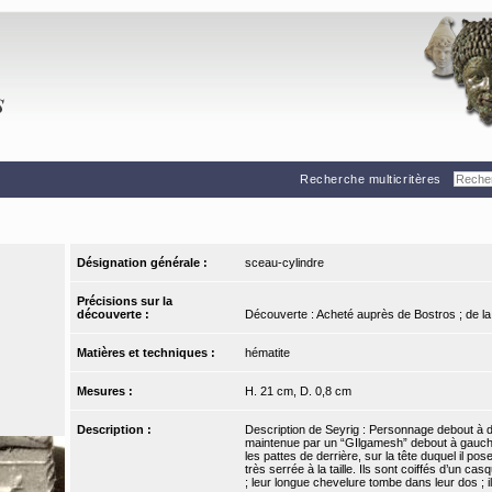
Recherche multicritères
Désignation générale :
sceau-cylindre
Précisions sur la
découverte :
Découverte : Acheté auprès de Bostros ; de la
Matières et techniques :
hématite
Mesures :
H. 21 cm, D. 0,8 cm
Description :
Description de Seyrig : Personnage debout à droi
maintenue par un “GIlgamesh” debout à gauche
les pattes de derrière, sur la tête duquel il p
très serrée à la taille. Ils sont coiffés d’un c
; leur longue chevelure tombe dans leur dos ; i