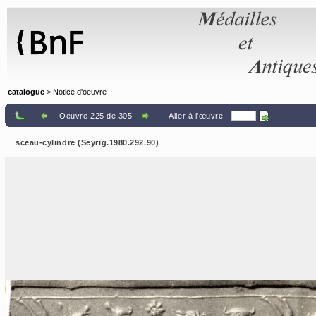
Panneau de gestion des cookies
catalogue
> Notice d'oeuvre
Oeuvre 225 de 305
Aller à l'œuvre
sceau-cylindre (Seyrig.1980.292.90)