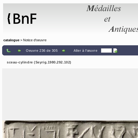
Panneau de gestion des cookies
catalogue
> Notice d'oeuvre
Oeuvre 236 de 305
Aller à l'œuvre
sceau-cylindre (Seyrig.1980.292.102)