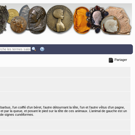
Partager
rbus, l’un coiffé d’un béret, l’autre détournant la tête, l’un et l’autre vêtus d’un pagne,
et par la queue, et posant le pied sur la tête de ces animaux. L’animal de gauche est un
s de signes cunéiformes.