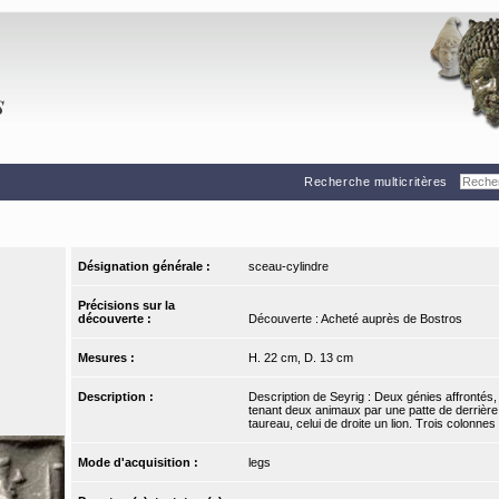
Recherche multicritères
Désignation générale :
sceau-cylindre
Précisions sur la
découverte :
Découverte : Acheté auprès de Bostros
Mesures :
H. 22 cm, D. 13 cm
Description :
Description de Seyrig : Deux génies affrontés, ba
tenant deux animaux par une patte de derrière 
taureau, celui de droite un lion. Trois colonne
Mode d'acquisition :
legs