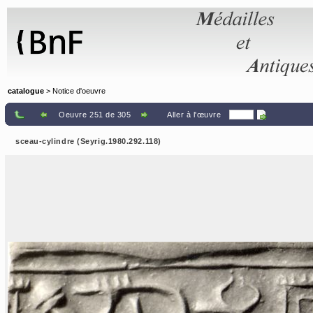
Panneau de gestion des cookies
catalogue
> Notice d'oeuvre
Oeuvre 251 de 305
Aller à l'œuvre
sceau-cylindre (Seyrig.1980.292.118)