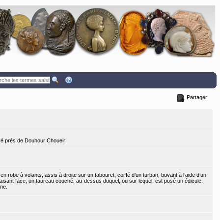
Partager
vé près de Douhour Choueir
n robe à volants, assis à droite sur un tabouret, coiffé d’un turban, buvant à l’aide d’un
aisant face, un taureau couché, au-dessus duquel, ou sur lequel, est posé un édicule.
me.