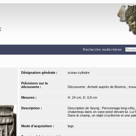
Recherche multicritères
Désignation générale :
sceau-cylindre
Précisions sur la
découverte :
Découverte : Acheté auprès de Bostros ; trou
Mesures :
H. 24 cm, D. 0,8 cm
Description :
Description de Seyrig : Personnage long-vêtu, e
chalumeau dans un vase posé devant lui. Lui f
Dans le champ, un objet cruciforme et une pal
Mode d'acquisition :
legs