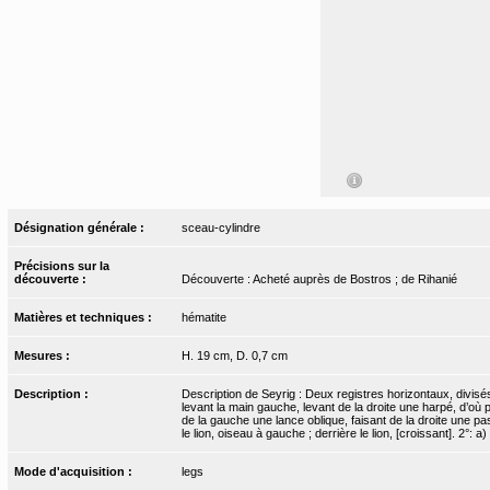
Désignation générale :
sceau-cylindre
Précisions sur la
découverte :
Découverte : Acheté auprès de Bostros ; de Rihanié
Matières et techniques :
hématite
Mesures :
H. 19 cm, D. 0,7 cm
Description :
Description de Seyrig : Deux registres horizontaux, divisé
levant la main gauche, levant de la droite une harpé, d’o
de la gauche une lance oblique, faisant de la droite une pas
le lion, oiseau à gauche ; derrière le lion, [croissant]. 2°: 
Mode d'acquisition :
legs