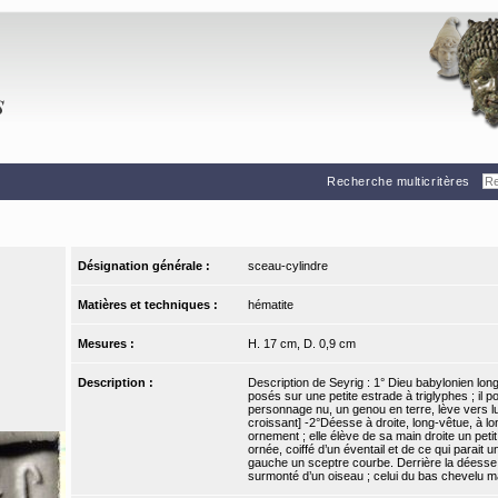
Recherche multicritères
Désignation générale :
sceau-cylindre
Matières et techniques :
hématite
Mesures :
H. 17 cm, D. 0,9 cm
Description :
Description de Seyrig : 1° Dieu babylonien lon
posés sur une petite estrade à triglyphes ; il p
personnage nu, un genou en terre, lève vers lu
croissant] -2°Déesse à droite, long-vêtue, à l
ornement ; elle élève de sa main droite un petit
ornée, coiffé d’un éventail et de ce qui parait
gauche un sceptre courbe. Derrière la déesse 
surmonté d’un oiseau ; celui du bas chevelu ma