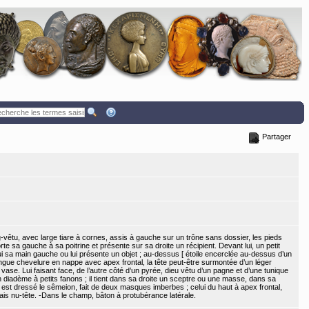
Partager
g-vêtu, avec large tiare à cornes, assis à gauche sur un trône sans dossier, les pieds
orte sa gauche à sa poitrine et présente sur sa droite un récipient. Devant lui, un petit
i sa main gauche ou lui présente un objet ; au-dessus [ étoile encerclée au-dessus d’un
ongue chevelure en nappe avec apex frontal, la tête peut-être surmontée d’un léger
 vase. Lui faisant face, de l’autre côté d’un pyrée, dieu vêtu d’un pagne et d’une tunique
 un diadème à petits fanons ; il tient dans sa droite un sceptre ou une masse, dans sa
est dressé le sêmeion, fait de deux masques imberbes ; celui du haut à apex frontal,
is nu-tête. -Dans le champ, bâton à protubérance latérale.