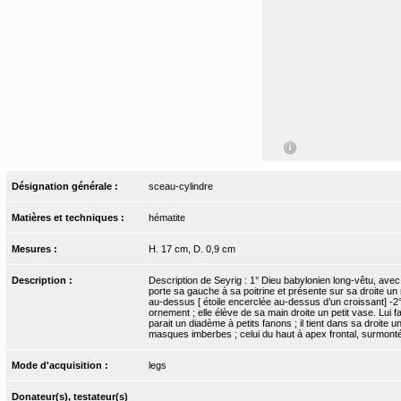
Désignation générale :
sceau-cylindre
Matières et techniques :
hématite
Mesures :
H. 17 cm, D. 0,9 cm
Description :
Description de Seyrig : 1° Dieu babylonien long-vêtu, avec 
porte sa gauche à sa poitrine et présente sur sa droite un 
au-dessus [ étoile encerclée au-dessus d’un croissant] -2°
ornement ; elle élève de sa main droite un petit vase. Lui fa
parait un diadème à petits fanons ; il tient dans sa droit
masques imberbes ; celui du haut à apex frontal, surmonté
Mode d'acquisition :
legs
Donateur(s), testateur(s)