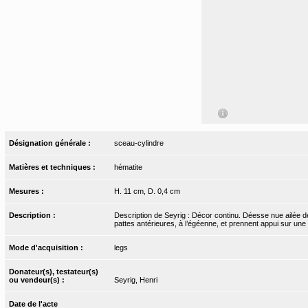
Désignation générale :
sceau-cylindre
Matières et techniques :
hématite
Mesures :
H. 11 cm, D. 0,4 cm
Description :
Description de Seyrig : Décor continu. Déesse nue ailée de 
pattes antérieures, à l’égéenne, et prennent appui sur une
Mode d'acquisition :
legs
Donateur(s), testateur(s)
ou vendeur(s) :
Seyrig, Henri
Date de l'acte